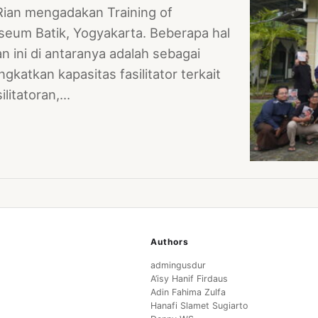
Rian mengadakan Training of
useum Batik, Yogyakarta. Beberapa hal
 ini di antaranya adalah sebagai
ngkatkan kapasitas fasilitator terkait
litatoran,…
Authors
admingusdur
A’isy Hanif Firdaus
Adin Fahima Zulfa
Hanafi Slamet Sugiarto