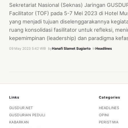
Sekretariat Nasional (Seknas) Jaringan GUSDU
Facilitator (TOF) pada 5-7 Mei 2023 di Hotel M
yang menjadi tujuan diselenggarakannya kegiatan
ruang konsolidasi fasilitator untuk refleksi, meni
kepemimpinan (leadership) dan paradigma kefasi
09 May 2023 5:42 WIB
·
by
Hanafi Slamet Sugiarto
·
In
Headlines
Links
Categories
GUSDUR.NET
HEADLINES
GUSDURIAN PEDULI
OPINI
KABARKAN
PERISTIWA