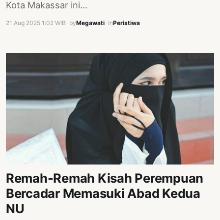
Kota Makassar ini…
21 Aug 2025 1:02 WIB
·
by
Megawati
·
In
Peristiwa
Remah-Remah Kisah Perempuan
Bercadar Memasuki Abad Kedua
NU