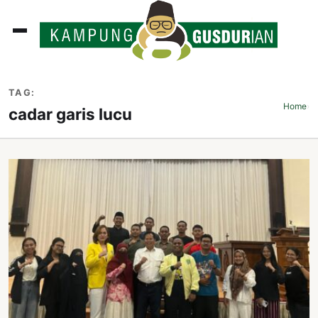
ADLINES
TAG:
PUTAN
Home
›
cadar garis lucu
PERISTIWA
SOSOK
INI
ATA
ISSA
ASTRA
OROT