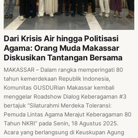
PERNYATAAN
SIKAP
SOROT
INDONESIA
Dari Krisis Air hingga Politisasi
RODUK
Agama: Orang Muda Makassar
ENGETAHUAN
Diskusikan Tantangan Bersama
BUKU
MAKASSAR – Dalam rangka memperingati 80
SELASAR
tahun kemerdekaan Republik Indonesia,
JURNAL
Komunitas GUSDURian Makassar kembali
menggelar Roadshow Dialog Keberagaman #3
ATATAN
bertajuk “Silaturahmi Merdeka Toleransi:
OJOK
Pemuda Lintas Agama Merajut Keberagaman 80
ENTANG
Tahun NKRI” pada Senin, 18 Agustus 2025.
MI
Acara yang berlangsung di Keuskupan Agung