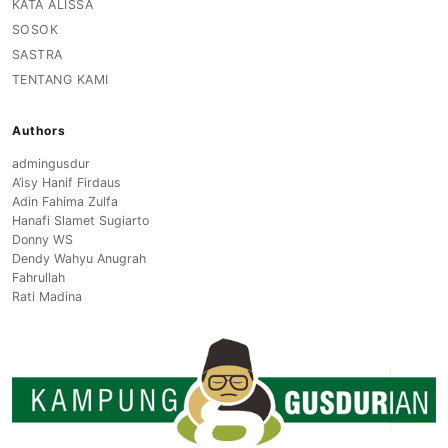
KATA ALISSA
SOSOK
SASTRA
TENTANG KAMI
Authors
admingusdur
A’isy Hanif Firdaus
Adin Fahima Zulfa
Hanafi Slamet Sugiarto
Donny WS
Dendy Wahyu Anugrah
Fahrullah
Rati Madina