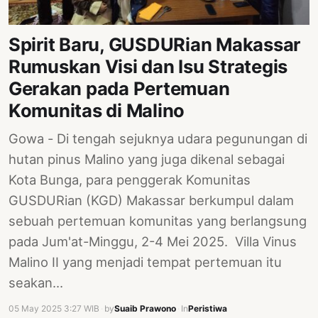
PERNYATAAN
SIKAP
Spirit Baru, GUSDURian Makassar
SOROT
Rumuskan Visi dan Isu Strategis
INDONESIA
Gerakan pada Pertemuan
RODUK
Komunitas di Malino
ENGETAHUAN
Gowa - Di tengah sejuknya udara pegunungan di
BUKU
hutan pinus Malino yang juga dikenal sebagai
SELASAR
Kota Bunga, para penggerak Komunitas
JURNAL
GUSDURian (KGD) Makassar berkumpul dalam
sebuah pertemuan komunitas yang berlangsung
ATATAN
pada Jum'at-Minggu, 2-4 Mei 2025. Villa Vinus
OJOK
Malino II yang menjadi tempat pertemuan itu
ENTANG
seakan…
MI
05 May 2025 3:27 WIB
·
by
Suaib Prawono
·
In
Peristiwa