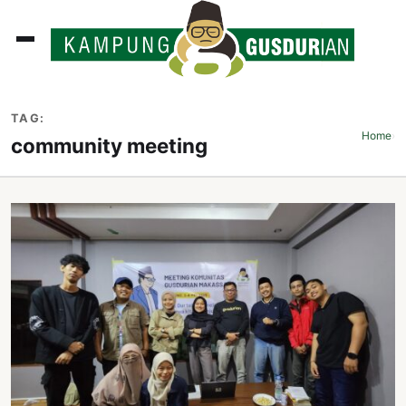
ADLINES
TAG:
PUTAN
Home
›
community meeting
PERISTIWA
SOSOK
INI
ATA
ISSA
ASTRA
OROT