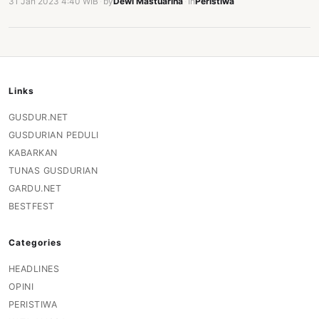
31 Jan 2023 4:40 WIB
·
by
Dewi Mastuarina
·
In
Peristiwa
Links
GUSDUR.NET
GUSDURIAN PEDULI
KABARKAN
TUNAS GUSDURIAN
GARDU.NET
BESTFEST
Categories
HEADLINES
OPINI
PERISTIWA