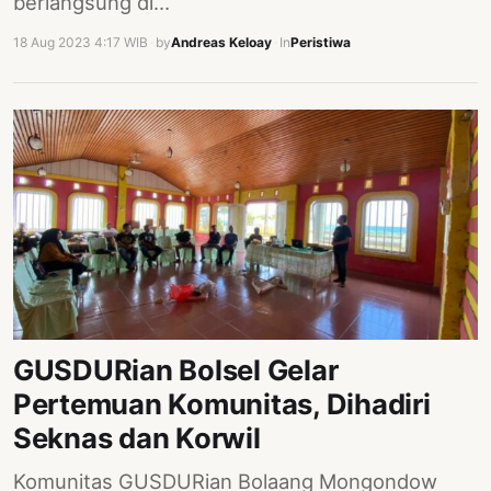
berlangsung di…
18 Aug 2023 4:17 WIB
·
by
Andreas Keloay
·
In
Peristiwa
GUSDURian Bolsel Gelar
Pertemuan Komunitas, Dihadiri
Seknas dan Korwil
Komunitas GUSDURian Bolaang Mongondow