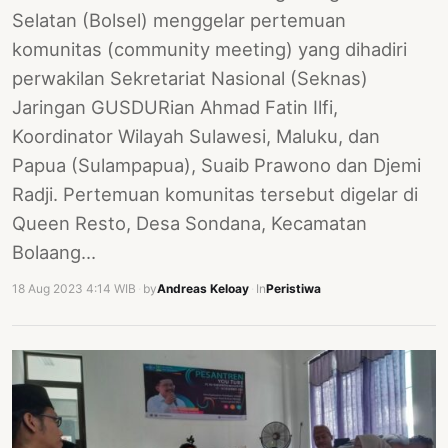
Selatan (Bolsel) menggelar pertemuan
komunitas (community meeting) yang dihadiri
perwakilan Sekretariat Nasional (Seknas)
Jaringan GUSDURian Ahmad Fatin Ilfi,
Koordinator Wilayah Sulawesi, Maluku, dan
Papua (Sulampapua), Suaib Prawono dan Djemi
Radji. Pertemuan komunitas tersebut digelar di
Queen Resto, Desa Sondana, Kecamatan
Bolaang…
18 Aug 2023 4:14 WIB
·
by
Andreas Keloay
·
In
Peristiwa