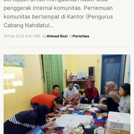
penggerak internal komunitas. Pertemuan
komunitas bertempat di Kantor (Pengurus
Cabang Nahdlatul…
16 Feb 2023 4:41 WIB
·
by
Ahmad Rozi
·
In
Peristiwa