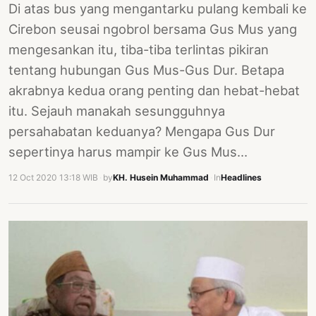
Di atas bus yang mengantarku pulang kembali ke
Cirebon seusai ngobrol bersama Gus Mus yang
mengesankan itu, tiba-tiba terlintas pikiran
tentang hubungan Gus Mus-Gus Dur. Betapa
akrabnya kedua orang penting dan hebat-hebat
itu. Sejauh manakah sesungguhnya
persahabatan keduanya? Mengapa Gus Dur
sepertinya harus mampir ke Gus Mus…
12 Oct 2020 13:18 WIB
·
by
KH. Husein Muhammad
·
In
Headlines