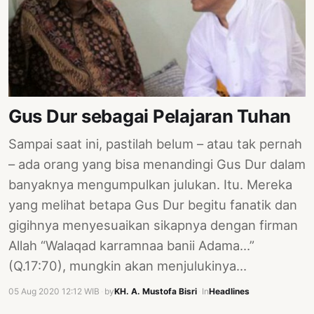
Gus Dur sebagai Pelajaran Tuhan
Sampai saat ini, pastilah belum – atau tak pernah
– ada orang yang bisa menandingi Gus Dur dalam
banyaknya mengumpulkan julukan. Itu. Mereka
yang melihat betapa Gus Dur begitu fanatik dan
gigihnya menyesuaikan sikapnya dengan firman
Allah “Walaqad karramnaa banii Adama…”
(Q.17:70), mungkin akan menjulukinya…
05 Aug 2020 12:12 WIB
·
by
KH. A. Mustofa Bisri
·
In
Headlines