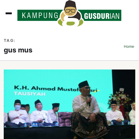
ADLINES
TAG:
PUTAN
Home
›
gus mus
PERISTIWA
SOSOK
INI
ATA
ISSA
ASTRA
OROT