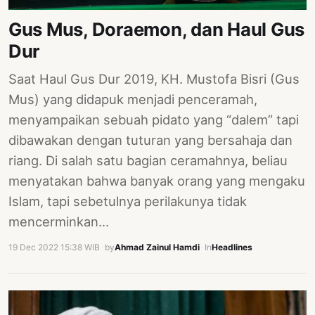
PERNYATAAN
Gus Mus, Doraemon, dan Haul Gus
SIKAP
Dur
SOROT
INDONESIA
Saat Haul Gus Dur 2019, KH. Mustofa Bisri (Gus
RODUK
Mus) yang didapuk menjadi penceramah,
ENGETAHUAN
menyampaikan sebuah pidato yang “dalem” tapi
dibawakan dengan tuturan yang bersahaja dan
BUKU
riang. Di salah satu bagian ceramahnya, beliau
SELASAR
menyatakan bahwa banyak orang yang mengaku
JURNAL
Islam, tapi sebetulnya perilakunya tidak
mencerminkan…
ATATAN
OJOK
19 Dec 2022 15:38 WIB
·
by
Ahmad Zainul Hamdi
·
In
Headlines
ENTANG
MI