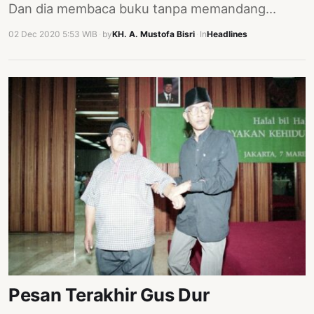
Dan dia membaca buku tanpa memandang…
02 Dec 2020 5:53 WIB
·
by
KH. A. Mustofa Bisri
·
In
Headlines
Pesan Terakhir Gus Dur