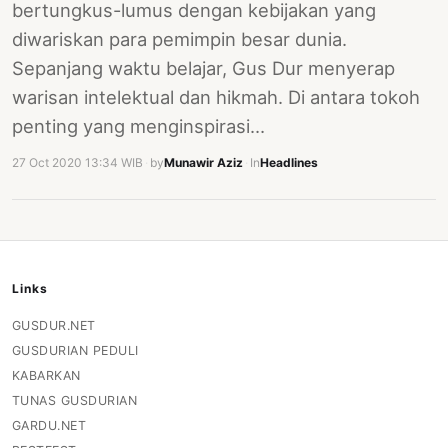
bertungkus-lumus dengan kebijakan yang
diwariskan para pemimpin besar dunia.
Sepanjang waktu belajar, Gus Dur menyerap
warisan intelektual dan hikmah. Di antara tokoh
penting yang menginspirasi…
27 Oct 2020 13:34 WIB
·
by
Munawir Aziz
·
In
Headlines
Links
GUSDUR.NET
GUSDURIAN PEDULI
KABARKAN
TUNAS GUSDURIAN
GARDU.NET