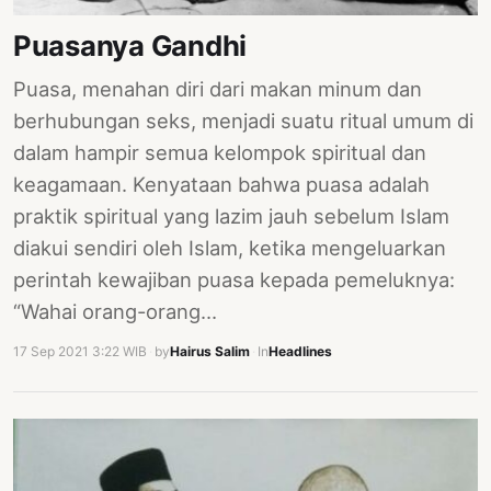
PERNYATAAN
Puasanya Gandhi
SIKAP
SOROT
Puasa, menahan diri dari makan minum dan
INDONESIA
berhubungan seks, menjadi suatu ritual umum di
RODUK
dalam hampir semua kelompok spiritual dan
ENGETAHUAN
keagamaan. Kenyataan bahwa puasa adalah
praktik spiritual yang lazim jauh sebelum Islam
BUKU
diakui sendiri oleh Islam, ketika mengeluarkan
SELASAR
perintah kewajiban puasa kepada pemeluknya:
JURNAL
“Wahai orang-orang…
ATATAN
17 Sep 2021 3:22 WIB
·
by
Hairus Salim
·
In
Headlines
OJOK
ENTANG
MI