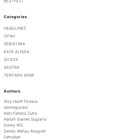
BESTFEST
Categories
HEADLINES
OPINI
PERISTIWA
KATA ALISSA
SOSOK
SASTRA
TENTANG KAMI
Authors
A’isy Hanif Firdaus
admingusdur
Adin Fahima Zulfa
Hanafi Slamet Sugiarto
Donny WS
Dendy Wahyu Anugrah
Fahrullah