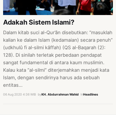
PERNYATAAN
SIKAP
SOROT
Adakah Sistem Islami?
INDONESIA
Dalam kitab suci al-Qur’ân disebutkan: “masuklah
RODUK
kalian ke dalam Islam (kedamaian) secara penuh”
ENGETAHUAN
(udkhulû fi al-silmi kâffah) (QS al-Baqarah (2):
BUKU
128). Di sinilah terletak perbedaan pendapat
SELASAR
sangat fundamental di antara kaum muslimin.
Kalau kata “al-silmi” diterjemahkan menjadi kata
JURNAL
Islam, dengan sendirinya harus ada sebuah
ATATAN
entitas…
OJOK
06 Aug 2020 4:36 WIB
·
by
KH. Abdurrahman Wahid
·
In
Headlines
ENTANG
MI