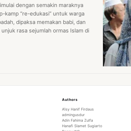
 Dimulai dengan semakin maraknya
mp-kamp “re-edukasi” untuk warga
badah, dipaksa memakan babi, dan
 unjuk rasa sejumlah ormas Islam di
Authors
A’isy Hanif Firdaus
admingusdur
Adin Fahima Zulfa
Hanafi Slamet Sugiarto