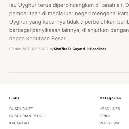
Isu Uyghur terus diperbincangkan di tanah air.
pemberitaan di media luar negeri mengenai ka
Uyghur yang kabarnya tidak diperbolehkan beri
berbagai penyiksaan lainnya, dilanjutkan dengan
depan Kedutaan Besar…
09 Nov 2020 13:05 WIB
·
by
Shaffira D. Gayatri
·
In
Headlines
Links
Categories
GUSDUR.NET
HEADLINES
GUSDURIAN PEDULI
OPINI
KABARKAN
PERISTIWA