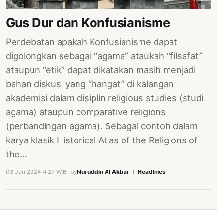
PERNYATAAN
SIKAP
Gus Dur dan Konfusianisme
SOROT
Perdebatan apakah Konfusianisme dapat
INDONESIA
digolongkan sebagai “agama” ataukah “filsafat”
RODUK
ataupun “etik” dapat dikatakan masih menjadi
ENGETAHUAN
bahan diskusi yang “hangat” di kalangan
akademisi dalam disiplin religious studies (studi
BUKU
agama) ataupun comparative religions
SELASAR
(perbandingan agama). Sebagai contoh dalam
JURNAL
karya klasik Historical Atlas of the Religions of
the…
ATATAN
OJOK
03 Jan 2024 4:27 WIB
·
by
Nuruddin Al Akbar
·
In
Headlines
ENTANG
MI