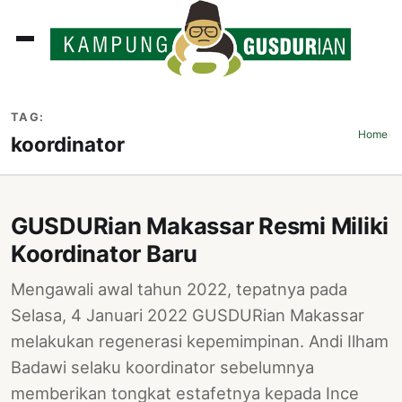
ADLINES
TAG:
PUTAN
Home
›
koordinator
PERISTIWA
SOSOK
GUSDURian Makassar Resmi Miliki
INI
Koordinator Baru
ATA
Mengawali awal tahun 2022, tepatnya pada
ISSA
Selasa, 4 Januari 2022 GUSDURian Makassar
ASTRA
melakukan regenerasi kepemimpinan. Andi Ilham
Badawi selaku koordinator sebelumnya
OROT
memberikan tongkat estafetnya kepada Ince