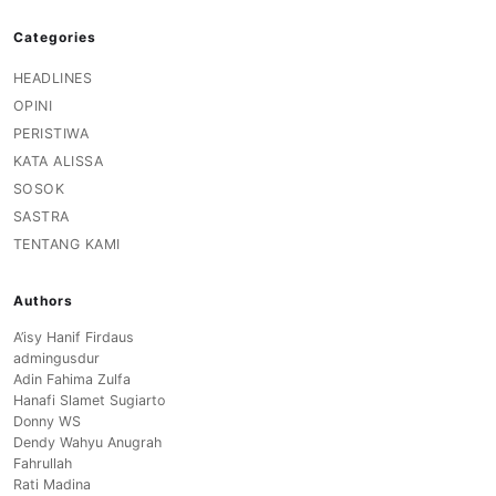
Categories
HEADLINES
OPINI
PERISTIWA
KATA ALISSA
SOSOK
SASTRA
TENTANG KAMI
Authors
A’isy Hanif Firdaus
admingusdur
Adin Fahima Zulfa
Hanafi Slamet Sugiarto
Donny WS
Dendy Wahyu Anugrah
Fahrullah
Rati Madina