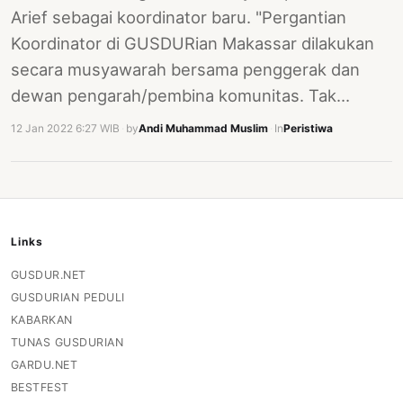
PERNYATAAN
Arief sebagai koordinator baru. "Pergantian
SIKAP
Koordinator di GUSDURian Makassar dilakukan
SOROT
secara musyawarah bersama penggerak dan
INDONESIA
dewan pengarah/pembina komunitas. Tak…
RODUK
12 Jan 2022 6:27 WIB
·
by
Andi Muhammad Muslim
·
In
Peristiwa
ENGETAHUAN
BUKU
SELASAR
Links
JURNAL
GUSDUR.NET
ATATAN
GUSDURIAN PEDULI
OJOK
KABARKAN
TUNAS GUSDURIAN
ENTANG
GARDU.NET
MI
BESTFEST