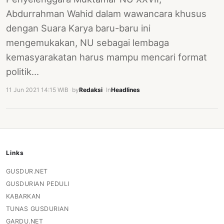
Abdurrahman Wahid dalam wawancara khusus
dengan Suara Karya baru-baru ini
mengemukakan, NU sebagai lembaga
kemasyarakatan harus mampu mencari format
politik…
11 Jun 2021 14:15 WIB
·
by
Redaksi
·
In
Headlines
Links
GUSDUR.NET
GUSDURIAN PEDULI
KABARKAN
TUNAS GUSDURIAN
GARDU.NET