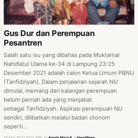
PERNYATAAN
SIKAP
SOROT
INDONESIA
Gus Dur dan Perempuan
Pesantren
RODUK
ENGETAHUAN
Salah satu isu yang dibahas pada Muktamar
BUKU
Nahdlatul Ulama ke-34 di Lampung 23-25
Desember 2021 adalah calon Ketua Umum PBNU
SELASAR
(Tanfidziyah). Dalam perjalanan sejarah NU
JURNAL
dimulai, memang dari kalangan perempuan
ATATAN
belum pernah ada yang menjabat
OJOK
sebagai Tanfidziyah. Aspirasi perempuan NU
sendiri, dilibatkan melalui badan otonom
ENTANG
seperti…
MI
15 Mar 2022 9:04 WIB
·
by
Amrin Ma'ruf
·
In
Headlines