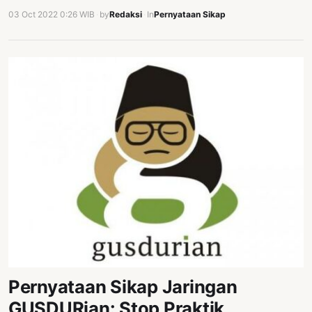
03 Oct 2022 0:26 WIB
·
by
Redaksi
·
In
Pernyataan Sikap
Pernyataan Sikap Jaringan
GUSDURian: Stop Praktik