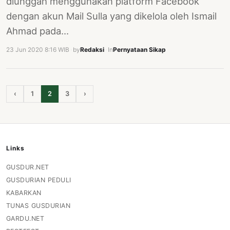
diunggah menggunakan platform Facebook
dengan akun Mail Sulla yang dikelola oleh Ismail
Ahmad pada…
23 Jun 2020 8:16 WIB
·
by
Redaksi
·
In
Pernyataan Sikap
‹
1
2
3
›
Links
GUSDUR.NET
GUSDURIAN PEDULI
KABARKAN
TUNAS GUSDURIAN
GARDU.NET