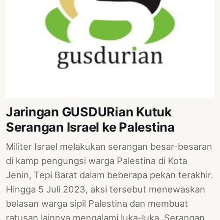
PERNYATAAN
SIKAP
SOROT
INDONESIA
RODUK
ENGETAHUAN
BUKU
Jaringan GUSDURian Kutuk
SELASAR
Serangan Israel ke Palestina
JURNAL
Militer Israel melakukan serangan besar-besaran
ATATAN
di kamp pengungsi warga Palestina di Kota
OJOK
Jenin, Tepi Barat dalam beberapa pekan terakhir.
Hingga 5 Juli 2023, aksi tersebut menewaskan
ENTANG
MI
belasan warga sipil Palestina dan membuat
ratusan lainnya mengalami luka-luka. Serangan