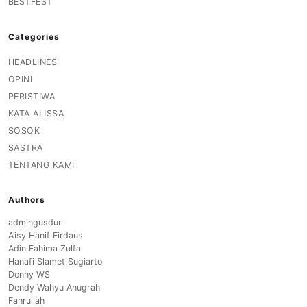
BESTFEST
Categories
HEADLINES
OPINI
PERISTIWA
KATA ALISSA
SOSOK
SASTRA
TENTANG KAMI
Authors
admingusdur
A’isy Hanif Firdaus
Adin Fahima Zulfa
Hanafi Slamet Sugiarto
Donny WS
Dendy Wahyu Anugrah
Fahrullah