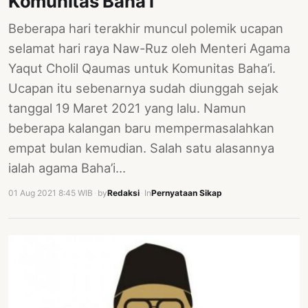
Komunitas Baha’i
Beberapa hari terakhir muncul polemik ucapan
selamat hari raya Naw-Ruz oleh Menteri Agama
Yaqut Cholil Qaumas untuk Komunitas Baha’i.
Ucapan itu sebenarnya sudah diunggah sejak
tanggal 19 Maret 2021 yang lalu. Namun
beberapa kalangan baru mempermasalahkan
empat bulan kemudian. Salah satu alasannya
ialah agama Baha’i…
01 Aug 2021 8:45 WIB
·
by
Redaksi
·
In
Pernyataan Sikap