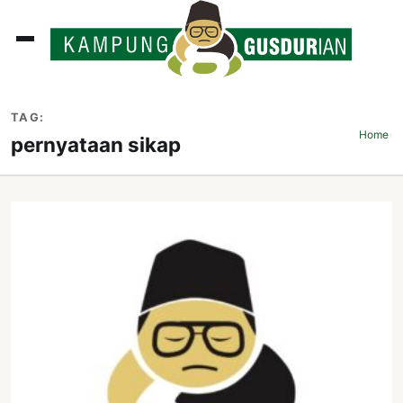
ADLINES
TAG:
PUTAN
Home
›
pernyataan sikap
PERISTIWA
SOSOK
INI
ATA
ISSA
ASTRA
OROT