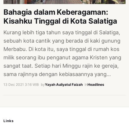
PERNYATAAN
Bahagia dalam Keberagaman:
SIKAP
Kisahku Tinggal di Kota Salatiga
SOROT
INDONESIA
Kurang lebih tiga tahun saya tinggal di Salatiga,
RODUK
sebuah kota cantik yang berada di kaki gunung
ENGETAHUAN
Merbabu. Di kota itu, saya tinggal di rumah kos
milik seorang ibu penganut agama Kristen yang
BUKU
sangat taat. Setiap hari Minggu rajin ke gereja,
SELASAR
sama rajinnya dengan kebiasaannya yang…
JURNAL
13 Dec 2021 3:16 WIB
·
by
Yayah Auliyatul Faizah
·
In
Headlines
ATATAN
OJOK
ENTANG
MI
Links