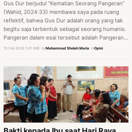
Gus Dur berjudul “Kematian Seorang Pangeran”
(Wahid, 2024:33) membawa saya pada ruang
reflektif, bahwa Gus Dur adalah orang yang tak
begitu saja terbentuk sebagai seorang humanis.
Pangeran dalam esai tersebut adalah Pangeran…
10 Feb 2026 7:41 WIB
·
by
Muhammad Sholeh Muria
·
In
Opini
Bakti kepada Ibu saat Hari Raya