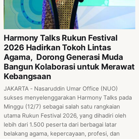
PERNYATAAN
SIKAP
SOROT
INDONESIA
Harmony Talks Rukun Festival
RODUK
2026 Hadirkan Tokoh Lintas
ENGETAHUAN
Agama, Dorong Generasi Muda
BUKU
Bangun Kolaborasi untuk Merawat
SELASAR
Kebangsaan
JURNAL
JAKARTA - Nasaruddin Umar Office (NUO)
sukses menyelenggarakan Harmony Talks pada
ATATAN
OJOK
Minggu (12/7) sebagai salah satu rangkaian
utama Rukun Festival 2026, yang dihadiri oleh
ENTANG
lebih dari 1.500 peserta dari berbagai latar
MI
belakang agama, kepercayaan, profesi, dan