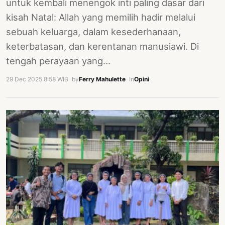
untuk kembali menengok inti paling dasar dari
kisah Natal: Allah yang memilih hadir melalui
sebuah keluarga, dalam kesederhanaan,
keterbatasan, dan kerentanan manusiawi. Di
tengah perayaan yang…
29 Dec 2025 8:58 WIB
·
by
Ferry Mahulette
·
In
Opini