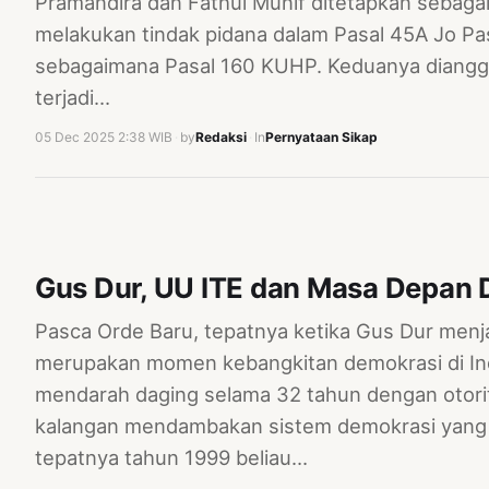
Pramandira dan Fathul Munif ditetapkan sebaga
melakukan tindak pidana dalam Pasal 45A Jo P
sebagaimana Pasal 160 KUHP. Keduanya diangg
terjadi…
05 Dec 2025 2:38 WIB
·
by
Redaksi
·
In
Pernyataan Sikap
Gus Dur, UU ITE dan Masa Depan 
Pasca Orde Baru, tepatnya ketika Gus Dur menj
merupakan momen kebangkitan demokrasi di Ind
mendarah daging selama 32 tahun dengan otor
kalangan mendambakan sistem demokrasi yang l
tepatnya tahun 1999 beliau…