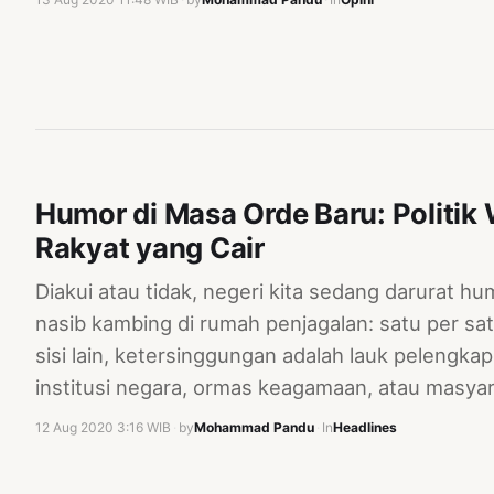
Humor di Masa Orde Baru: Politi
Rakyat yang Cair
Diakui atau tidak, negeri kita sedang darurat hu
nasib kambing di rumah penjagalan: satu per s
sisi lain, ketersinggungan adalah lauk pelengkap
institusi negara, ormas keagamaan, atau masya
12 Aug 2020 3:16 WIB
·
by
Mohammad Pandu
·
In
Headlines