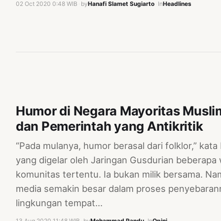
02 Oct 2020 0:48 WIB
·
by
Hanafi Slamet Sugiarto
·
In
Headlines
Humor di Negara Mayoritas Musli
dan Pemerintah yang Antikritik
“Pada mulanya, humor berasal dari folklor,” kata
yang digelar oleh Jaringan Gusdurian beberapa
komunitas tertentu. Ia bukan milik bersama. Nam
media semakin besar dalam proses penyebaranny
lingkungan tempat…
13 Aug 2020 11:48 WIB
·
by
Mohammad Pandu
·
In
Opini