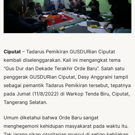
PERNYATAAN
SIKAP
SOROT
INDONESIA
RODUK
ENGETAHUAN
Ciputat
– Tadarus Pemikiran GUSDURian Ciputat
kembali diselenggarakan. Kali ini mengangkat tema
BUKU
“Gus Dur dan Dekade Terakhir Orde Baru”. Salah satu
SELASAR
penggerak GUSDURian Ciputat, Desy Anggraini tampil
JURNAL
sebagai pemantik Tadarus Pemikiran tersebut, tepatnya
pada Jumat (11/8/2022) di Warkop Tenda Biru, Ciputat,
ATATAN
Tangerang Selatan.
OJOK
ENTANG
Umum diketahui bahwa Orde Baru sangat
MI
menghegemoni kehidupan masyakarat pada waktu itu.
Tak jarang sikap otoritarian muncul di setiap kebijakan