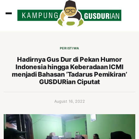
ADLINES
PUTAN
PERISTIWA
PERISTIWA
Hadirnya Gus Dur di Pekan Humor
Indonesia hingga Keberadaan ICMI
SOSOK
menjadi Bahasan ‘Tadarus Pemikiran’
INI
GUSDURian Ciputat
ATA
ISSA
August 16, 2022
ASTRA
OROT