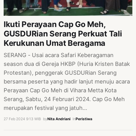
Ikuti Perayaan Cap Go Meh,
GUSDURian Serang Perkuat Tali
Kerukunan Umat Beragama
SERANG - Usai acara Safari Keberagaman
season dua di Gereja HKBP (Huria Kristen Batak
Protestan), penggerak GUSDURian Serang
bersama peserta yang hadir lanjut menuju acara
Perayaan Cap Go Meh di Vihara Metta Kota
Serang, Sabtu, 24 Februari 2024. Cap Go Meh
merupakan festival yang jatuh…
27 Feb 2024 9:13 WIB
·
by
Nita Andriani
·
In
Peristiwa