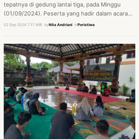
tepatnya di gedung lantai tiga, pada Minggu
(01/09/2024). Peserta yang hadir dalam acara…
02 Sep 2024 7:17 WIB
·
by
Nita Andriani
·
In
Peristiwa