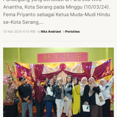
Anantha, Kota Serang pada Minggu (10/03/24).
Fema Priyanto sebagai Ketua Muda-Mudi Hindu
se-Kota Serang,…
10 Mar 2024 4:15 WIB
·
by
Nita Andriani
·
In
Peristiwa