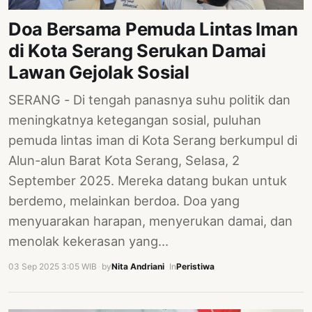
PERNYATAAN
Doa Bersama Pemuda Lintas Iman
SIKAP
di Kota Serang Serukan Damai
SOROT
INDONESIA
Lawan Gejolak Sosial
RODUK
SERANG - Di tengah panasnya suhu politik dan
ENGETAHUAN
meningkatnya ketegangan sosial, puluhan
pemuda lintas iman di Kota Serang berkumpul di
BUKU
Alun-alun Barat Kota Serang, Selasa, 2
SELASAR
September 2025. Mereka datang bukan untuk
JURNAL
berdemo, melainkan berdoa. Doa yang
menyuarakan harapan, menyerukan damai, dan
ATATAN
OJOK
menolak kekerasan yang…
03 Sep 2025 3:05 WIB
·
by
Nita Andriani
·
In
Peristiwa
ENTANG
MI