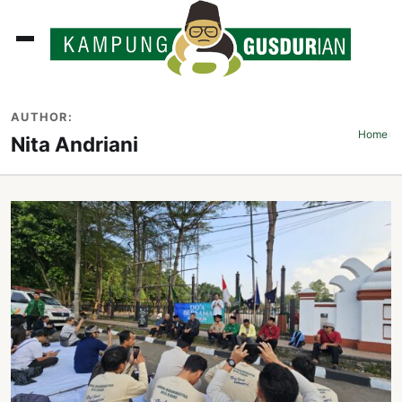
ADLINES
AUTHOR:
PUTAN
Home
›
Nita Andriani
PERISTIWA
SOSOK
INI
ATA
ISSA
ASTRA
OROT