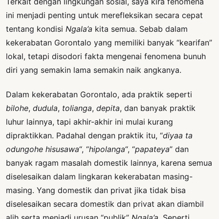
Terkait dengan lingkungan sosial, saya kira fenomena
ini menjadi penting untuk merefleksikan secara cepat
tentang kondisi
Ngala’a
kita semua. Sebab dalam
kekerabatan Gorontalo yang memiliki banyak “kearifan”
lokal, tetapi disodori fakta mengenai fenomena bunuh
diri yang semakin lama semakin naik angkanya.
Dalam kekerabatan Gorontalo, ada praktik seperti
bilohe
,
dudula
,
tolianga
,
depita
, dan banyak praktik
luhur lainnya, tapi akhir-akhir ini mulai kurang
dipraktikkan. Padahal dengan praktik itu, “
diyaa ta
odungohe hisusawa
“, “
hipolanga
“, “
papateya
” dan
banyak ragam masalah domestik lainnya, karena semua
diselesaikan dalam lingkaran kekerabatan masing-
masing. Yang domestik dan privat jika tidak bisa
diselesaikan secara domestik dan privat akan diambil
alih serta menjadi urusan “publik”
Ngala’a
. Seperti