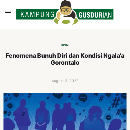
ADLINES
PUTAN
OPINI
PERISTIWA
Fenomena Bunuh Diri dan Kondisi Ngala’a
Gorontalo
SOSOK
INI
August 3, 2023
ATA
ISSA
ASTRA
OROT