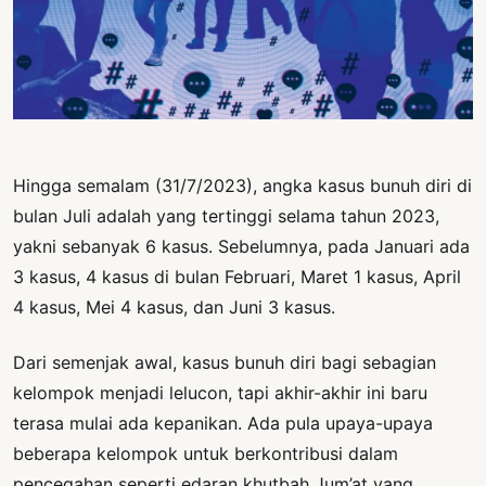
PERNYATAAN
SIKAP
SOROT
INDONESIA
RODUK
ENGETAHUAN
Hingga semalam (31/7/2023), angka kasus bunuh diri di
bulan Juli adalah yang tertinggi selama tahun 2023,
BUKU
yakni sebanyak 6 kasus. Sebelumnya, pada Januari ada
SELASAR
3 kasus, 4 kasus di bulan Februari, Maret 1 kasus, April
JURNAL
4 kasus, Mei 4 kasus, dan Juni 3 kasus.
ATATAN
Dari semenjak awal, kasus bunuh diri bagi sebagian
OJOK
kelompok menjadi lelucon, tapi akhir-akhir ini baru
ENTANG
terasa mulai ada kepanikan. Ada pula upaya-upaya
MI
beberapa kelompok untuk berkontribusi dalam
pencegahan seperti edaran khutbah Jum’at yang