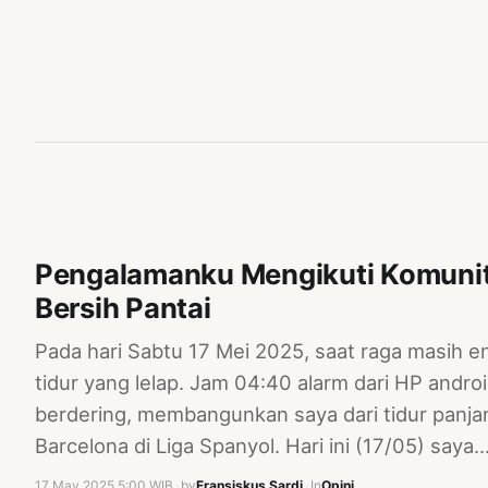
Pengalamanku Mengikuti Komunit
Bersih Pantai
Pada hari Sabtu 17 Mei 2025, saat raga masih e
tidur yang lelap. Jam 04:40 alarm dari HP andro
berdering, membangunkan saya dari tidur pan
Barcelona di Liga Spanyol. Hari ini (17/05) saya
17 May 2025 5:00 WIB
·
by
Fransiskus Sardi
·
In
Opini