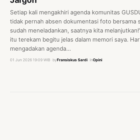
Setiap kali mengakhiri agenda komunitas GUSD
tidak pernah absen dokumentasi foto bersama 
sudah meneladankan, saatnya kita melanjutkan!”
itu terekam begitu jelas dalam memori saya. Ha
mengadakan agenda…
01 Jun 2026 19:09 WIB
·
by
Fransiskus Sardi
·
In
Opini