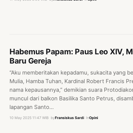
Habemus Papam: Paus Leo XIV, Mi
Baru Gereja
“Aku memberitakan kepadamu, sukacita yang bes
Mulia, Hamba Tuhan, Kardinal Robert Francis Pr
nama kepausannya,” demikian suara Protodiako
muncul dari balkon Basilika Santo Petrus, disa
lapangan Santo…
10 May 2025 11:47 WIB
·
by
Fransiskus Sardi
·
In
Opini