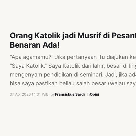
Orang Katolik jadi Musrif di Pesa
Benaran Ada!
"Apa agamamu?" Jika pertanyaan itu diajukan ke
"Saya Katolik." Saya Katolik dari lahir, besar di
mengenyam pendidikan di seminari. Jadi, jika a
bisa saya pastikan beliau salah besar (walau sa
07 Apr 2026 14:01 WIB
·
by
Fransiskus Sardi
·
In
Opini