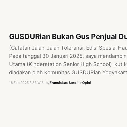
GUSDURian Bukan Gus Penjual Du
(Catatan Jalan-Jalan Toleransi, Edisi Spesial H
Pada tanggal 30 Januari 2025, saya mendampin
Utama (Kinderstation Senior High School) ikut k
diadakan oleh Komunitas GUSDURian Yogyakarta 
18 Feb 2025 5:35 WIB
·
by
Fransiskus Sardi
·
In
Opini