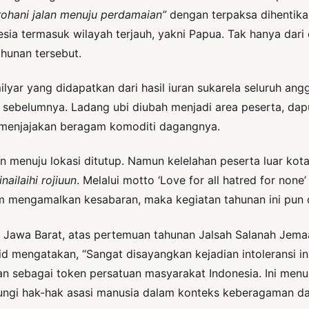
rohani jalan menuju perdamaian”
dengan terpaksa dihentika
sia termasuk wilayah terjauh, yakni Papua. Tak hanya dari
ahunan tersebut.
yar yang didapatkan dari hasil iuran sukarela seluruh an
an sebelumnya. Ladang ubi diubah menjadi area peserta, da
n menjajakan beragam komoditi dagangnya.
n menuju lokasi ditutup. Namun kelelahan peserta luar kota
inailaihi rojiuun
. Melalui motto ‘Love for all hatred for no
lam mengamalkan kesabaran, maka kegiatan tahunan ini pun 
Jawa Barat, atas pertemuan tahunan Jalsah Salanah Jemaat
 mengatakan, “Sangat disayangkan kejadian intoleransi ini 
ebagai token persatuan masyarakat Indonesia. Ini menunj
ungi hak-hak asasi manusia dalam konteks keberagaman dan