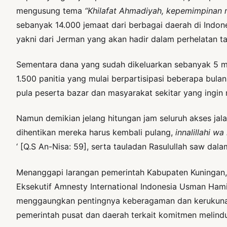
mengusung tema
“Khilafat Ahmadiyah, kepemimpinan 
sebanyak 14.000 jemaat dari berbagai daerah di Indone
yakni dari Jerman yang akan hadir dalam perhelatan t
Sementara dana yang sudah dikeluarkan sebanyak 5 mil
1.500 panitia yang mulai berpartisipasi beberapa bul
pula peserta bazar dan masyarakat sekitar yang ingi
Namun demikian jelang hitungan jam seluruh akses jala
dihentikan mereka harus kembali pulang,
innalillahi wa 
‘ [Q.S An-Nisa: 59], serta tauladan Rasulullah saw da
Menanggapi larangan pemerintah Kabupaten Kuningan, 
Eksekutif Amnesty International Indonesia Usman Hamid
menggaungkan pentingnya keberagaman dan kerukunan s
pemerintah pusat dan daerah terkait komitmen melind