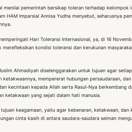
enilai pemerintah bersikap toleran terhadap kelompok int
ram HAM Imparsial Annisa Yudha menyebut, seharusnya pem
nnya.
mperingati Hari Toleransi Internasional, ya, di 16 Novem
erefleksikan kondisi toleransi dan kerukunan masyarakat di
Muslim Ahmadiyah diselenggarakan untuk tujuan agar seti
n ketakwaannya, mempererat hubungan persaudaraan, dan 
dan kecintaan kepada Allah serta Rasul-Nya berkembang d
n ketakwaan yang sejati dalam hati manusia.
k tujuan keagamaan, yaitu agar kebenaran, ketakwaan, da
ngan cinta kasih di antara saudara-saudara seiman mengu