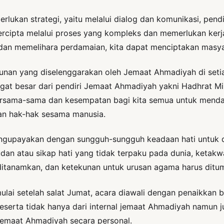
erlukan strategi, yaitu melalui dialog dan komunikasi, pe
ercipta melalui proses yang kompleks dan memerlukan kerj
dan memelihara perdamaian, kita dapat menciptakan masyar
hunan yang diselenggarakan oleh Jemaat Ahmadiyah di set
gat besar dari pendiri Jemaat Ahmadiyah yakni Hadhrat Mi
rsama-sama dan kesempatan bagi kita semua untuk mendap
an hak-hak sesama manusia.
upayakan dengan sungguh-sungguh keadaan hati untuk dita
an atau sikap hati yang tidak terpaku pada dunia, ketakw
s ditanamkan, dan ketekunan untuk urusan agama harus dit
mulai setelah salat Jumat, acara diawali dengan penaikkan 
serta tidak hanya dari internal jemaat Ahmadiyah namun ju
jemaat Ahmadiyah secara personal.