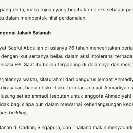
ta lapang dada, maka tujuan yang begitu kompleks sebagai 
atu dalam membentuk nilai perdamaian.
ngenai Jalsah Salanah
t Saeful Abdullah di usianya 76 tahun menceritakan perja
 dengan ikut sertanya beliau dalam aksi intoleransi terha
isasi FPI. Saat itu beliau tergabung di dalamnya dan menj
berjalannya waktu, silaturahmi dari pengurus jemaat Ahma
g dirasakan, hadiah buku-buku terbitan Jemaat Ahmadiyah
iusung setiap ahmadi (sebutan untuk anggota Ahmadiyah) “L
n tidak bagi siapa pun dalam mewarnai keberlangsungan k
ace building
.
alanah di Qadian, Singapura, dan Thailand makin menyadar