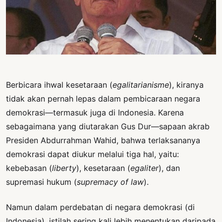
PERNYATAAN
SIKAP
SOROT
INDONESIA
RODUK
ENGETAHUAN
Berbicara ihwal kesetaraan (
egalitarianisme
), kiranya
tidak akan pernah lepas dalam pembicaraan negara
BUKU
demokrasi—termasuk juga di Indonesia. Karena
SELASAR
sebagaimana yang diutarakan Gus Dur—sapaan akrab
JURNAL
Presiden Abdurrahman Wahid, bahwa terlaksananya
demokrasi dapat diukur melalui tiga hal, yaitu:
ATATAN
kebebasan (
liberty
), kesetaraan (
egaliter
), dan
OJOK
supremasi hukum (
supremacy of law
).
ENTANG
MI
Namun dalam perdebatan di negara demokrasi (di
Indonesia), istilah sering kali lebih menentukan daripada