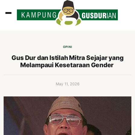
ADLINES
PUTAN
OPINI
PERISTIWA
Gus Dur dan Istilah Mitra Sejajar yang
Melampaui Kesetaraan Gender
SOSOK
INI
May 11, 2026
ATA
ISSA
ASTRA
OROT