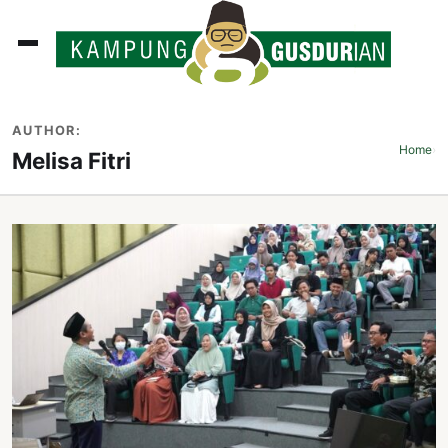
ADLINES
AUTHOR:
PUTAN
Home
›
Melisa Fitri
PERISTIWA
SOSOK
INI
ATA
ISSA
ASTRA
OROT