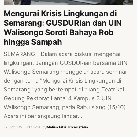
PERNYATAAN
SIKAP
Mengurai Krisis Lingkungan di
Semarang: GUSDURian dan UIN
SOROT
INDONESIA
Walisongo Soroti Bahaya Rob
hingga Sampah
RODUK
ENGETAHUAN
SEMARANG - Dalam acara diskusi mengenai
BUKU
lingkungan, Jaringan GUSDURian bersama UIN
Walisongo Semarang menggelar acara seminar
SELASAR
dengan tema "Mengurai Krisis Lingkungan di
JURNAL
Semarang" yang bertempat di ruang Teatrikal
ATATAN
Gedung Rektorat Lantai 4 Kampus 3 UIN
OJOK
Walisongo Semarang, pada Rabu siang (15/10).
Acara ini berlangsung lancar…
ENTANG
MI
17 Oct 2025 8:17 WIB
·
by
Melisa Fitri
·
In
Peristiwa