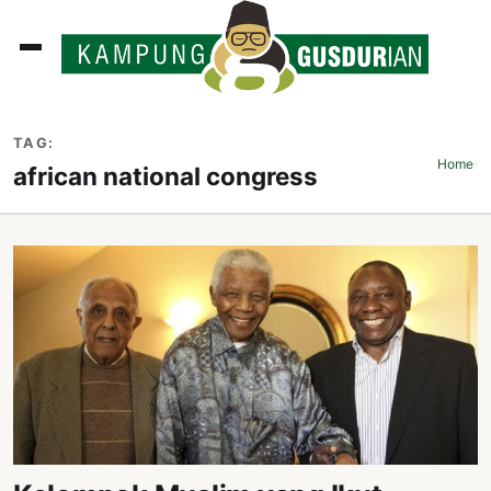
ADLINES
TAG:
PUTAN
Home
›
african national congress
PERISTIWA
SOSOK
INI
ATA
ISSA
ASTRA
OROT