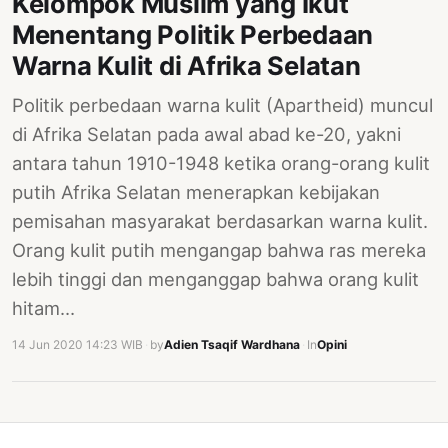
Kelompok Muslim yang Ikut
PERNYATAAN
Menentang Politik Perbedaan
SIKAP
Warna Kulit di Afrika Selatan
SOROT
INDONESIA
Politik perbedaan warna kulit (Apartheid) muncul
di Afrika Selatan pada awal abad ke-20, yakni
RODUK
ENGETAHUAN
antara tahun 1910-1948 ketika orang-orang kulit
putih Afrika Selatan menerapkan kebijakan
BUKU
pemisahan masyarakat berdasarkan warna kulit.
SELASAR
Orang kulit putih mengangap bahwa ras mereka
JURNAL
lebih tinggi dan menganggap bahwa orang kulit
hitam…
ATATAN
OJOK
14 Jun 2020 14:23 WIB
·
by
Adien Tsaqif Wardhana
·
In
Opini
ENTANG
MI