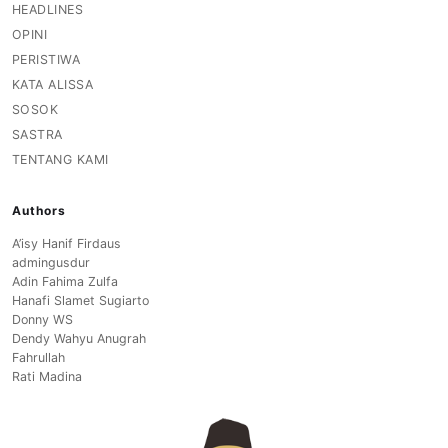
HEADLINES
OPINI
PERISTIWA
KATA ALISSA
SOSOK
SASTRA
TENTANG KAMI
Authors
A’isy Hanif Firdaus
admingusdur
Adin Fahima Zulfa
Hanafi Slamet Sugiarto
Donny WS
Dendy Wahyu Anugrah
Fahrullah
Rati Madina