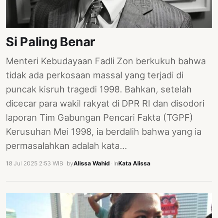
PERNYATAAN
SIKAP
SOROT
Si Paling Benar
INDONESIA
Menteri Kebudayaan Fadli Zon berkukuh bahwa
RODUK
tidak ada perkosaan massal yang terjadi di
ENGETAHUAN
puncak kisruh tragedi 1998. Bahkan, setelah
BUKU
dicecar para wakil rakyat di DPR RI dan disodori
SELASAR
laporan Tim Gabungan Pencari Fakta (TGPF)
Kerusuhan Mei 1998, ia berdalih bahwa yang ia
JURNAL
permasalahkan adalah kata…
ATATAN
18 Jul 2025 2:53 WIB
·
by
Alissa Wahid
·
In
Kata Alissa
OJOK
ENTANG
MI