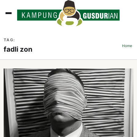
ADLINES
TAG:
PUTAN
Home
›
fadli zon
PERISTIWA
SOSOK
INI
ATA
ISSA
ASTRA
OROT