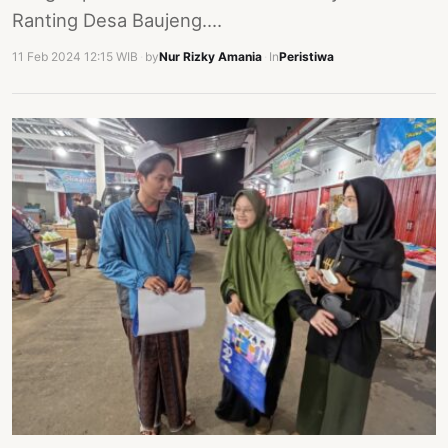
Ranting Desa Baujeng.…
11 Feb 2024 12:15 WIB
·
by
Nur Rizky Amania
·
In
Peristiwa