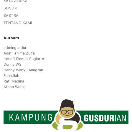
KATA ALISSA
SOSOK
SASTRA
TENTANG KAMI
Authors
admingusdur
Adin Fahima Zulfa
Hanafi Slamet Sugiarto
Donny WS
Dendy Wahyu Anugrah
Fahrullah
Rati Madina
Alissa Wahid