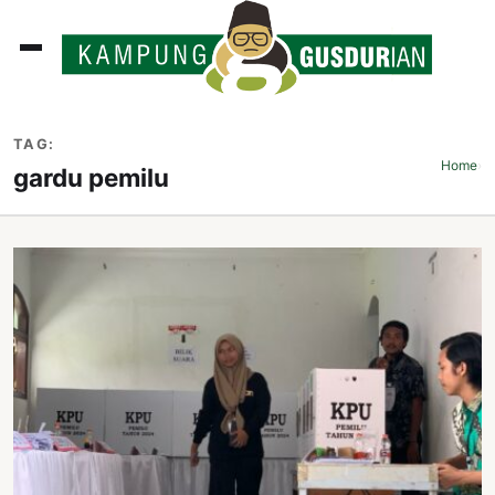
ADLINES
TAG:
PUTAN
Home
›
gardu pemilu
PERISTIWA
SOSOK
INI
ATA
ISSA
ASTRA
OROT