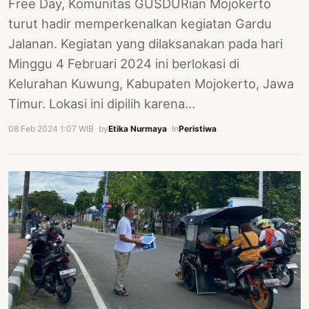
Free Day, Komunitas GUSDURian Mojokerto
turut hadir memperkenalkan kegiatan Gardu
Jalanan. Kegiatan yang dilaksanakan pada hari
Minggu 4 Februari 2024 ini berlokasi di
Kelurahan Kuwung, Kabupaten Mojokerto, Jawa
Timur. Lokasi ini dipilih karena…
08 Feb 2024 1:07 WIB
·
by
Etika Nurmaya
·
In
Peristiwa