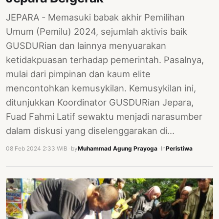
JEPARA - Memasuki babak akhir Pemilihan
Umum (Pemilu) 2024, sejumlah aktivis baik
GUSDURian dan lainnya menyuarakan
ketidakpuasan terhadap pemerintah. Pasalnya,
mulai dari pimpinan dan kaum elite
mencontohkan kemusykilan. Kemusykilan ini,
ditunjukkan Koordinator GUSDURian Jepara,
Fuad Fahmi Latif sewaktu menjadi narasumber
dalam diskusi yang diselenggarakan di…
08 Feb 2024 2:33 WIB
·
by
Muhammad Agung Prayoga
·
In
Peristiwa