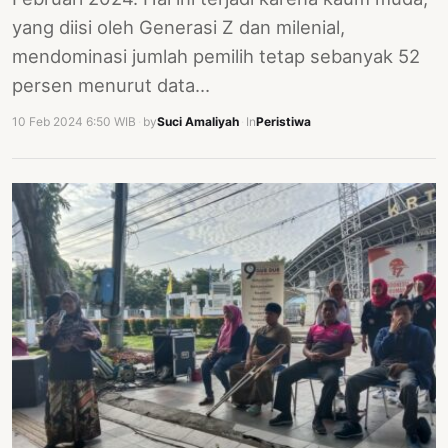
yang diisi oleh Generasi Z dan milenial,
mendominasi jumlah pemilih tetap sebanyak 52
persen menurut data…
10 Feb 2024 6:50 WIB
·
by
Suci Amaliyah
·
In
Peristiwa