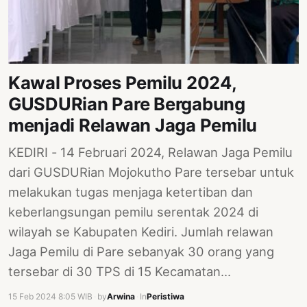
PERNYATAAN
SIKAP
SOROT
INDONESIA
Kawal Proses Pemilu 2024,
RODUK
GUSDURian Pare Bergabung
ENGETAHUAN
menjadi Relawan Jaga Pemilu
BUKU
KEDIRI - 14 Februari 2024, Relawan Jaga Pemilu
SELASAR
dari GUSDURian Mojokutho Pare tersebar untuk
JURNAL
melakukan tugas menjaga ketertiban dan
keberlangsungan pemilu serentak 2024 di
ATATAN
wilayah se Kabupaten Kediri. Jumlah relawan
OJOK
Jaga Pemilu di Pare sebanyak 30 orang yang
ENTANG
tersebar di 30 TPS di 15 Kecamatan…
MI
15 Feb 2024 8:05 WIB
·
by
Arwina
·
In
Peristiwa