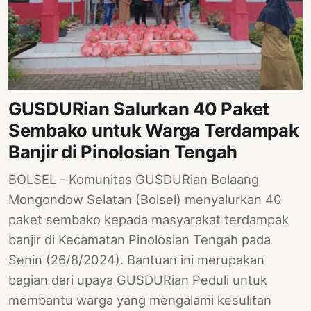
PERNYATAAN
SIKAP
SOROT
INDONESIA
RODUK
GUSDURian Salurkan 40 Paket
ENGETAHUAN
Sembako untuk Warga Terdampak
BUKU
Banjir di Pinolosian Tengah
SELASAR
BOLSEL - Komunitas GUSDURian Bolaang
JURNAL
Mongondow Selatan (Bolsel) menyalurkan 40
paket sembako kepada masyarakat terdampak
ATATAN
OJOK
banjir di Kecamatan Pinolosian Tengah pada
Senin (26/8/2024). Bantuan ini merupakan
ENTANG
bagian dari upaya GUSDURian Peduli untuk
MI
membantu warga yang mengalami kesulitan