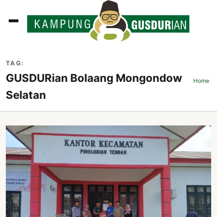
ADLINES
TAG:
PUTAN
GUSDURian Bolaang Mongondow
Home
›
PERISTIWA
Selatan
SOSOK
INI
ATA
ISSA
ASTRA
OROT