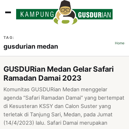
ADLINES
TAG:
PUTAN
Home
›
gusdurian medan
PERISTIWA
SOSOK
GUSDURian Medan Gelar Safari
INI
Ramadan Damai 2023
ATA
Komunitas GUSDURian Medan menggelar
ISSA
agenda “Safari Ramadan Damai” yang bertempat
di Kesusteran KSSY dan Calon Suster yang
ASTRA
terletak di Tanjung Sari, Medan, pada Jumat
OROT
(14/4/2023) lalu. Safari Damai merupakan