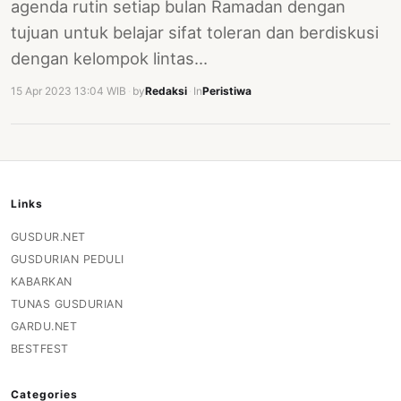
agenda rutin setiap bulan Ramadan dengan
PERNYATAAN
tujuan untuk belajar sifat toleran dan berdiskusi
SIKAP
dengan kelompok lintas…
SOROT
INDONESIA
15 Apr 2023 13:04 WIB
·
by
Redaksi
·
In
Peristiwa
RODUK
ENGETAHUAN
BUKU
Links
SELASAR
GUSDUR.NET
JURNAL
GUSDURIAN PEDULI
KABARKAN
ATATAN
OJOK
TUNAS GUSDURIAN
GARDU.NET
ENTANG
BESTFEST
MI
Categories