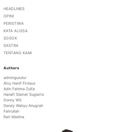
HEADLINES
OPINI
PERISTIWA
KATA ALISSA
SOSOK
SASTRA
TENTANG KAMI
Authors
admingusdur
A’isy Hanif Firdaus
Adin Fahima Zulfa
Hanafi Slamet Sugiarto
Donny WS
Dendy Wahyu Anugrah
Fahrullah
Rati Madina