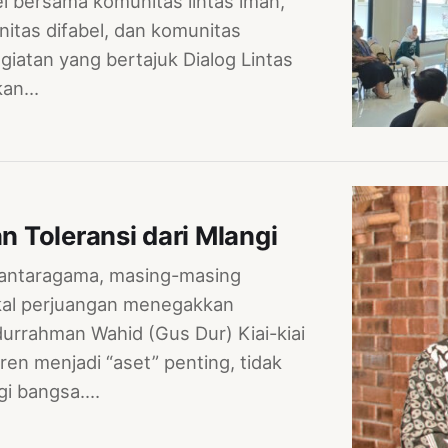
l bersama komunitas lintas iman,
itas difabel, dan komunitas
iatan yang bertajuk Dialog Lintas
akan…
n Toleransi dari Mlangi
 antaragama, masing-masing
kal perjuangan menegakkan
durrahman Wahid (Gus Dur) Kiai-kiai
en menjadi “aset” penting, tidak
agi bangsa.…