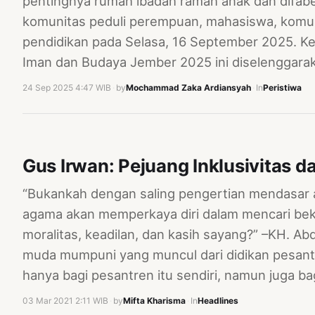
pentingnya rumah ibadah ramah anak dan difabe
komunitas peduli perempuan, mahasiswa, komun
pendidikan pada Selasa, 16 September 2025. Keg
Iman dan Budaya Jember 2025 ini diselenggar
24 Sep 2025 4:47 WIB
·
by
Mochammad Zaka Ardiansyah
·
In
Peristiwa
Gus Irwan: Pejuang Inklusivitas da
“Bukankah dengan saling pengertian mendasar
agama akan memperkaya diri dalam mencari be
moralitas, keadilan, dan kasih sayang?” –KH. Ab
muda mumpuni yang muncul dari didikan pesantr
hanya bagi pesantren itu sendiri, namun juga b
03 Mar 2021 2:11 WIB
·
by
Mifta Kharisma
·
In
Headlines