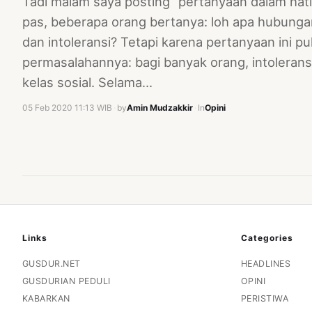
Tadi malam saya posting “pertanyaan dalam hati
pas, beberapa orang bertanya: loh apa hubung
dan intoleransi? Tetapi karena pertanyaan ini p
permasalahannya: bagi banyak orang, intoleran
kelas sosial. Selama…
05 Feb 2020 11:13 WIB
·
by
Amin Mudzakkir
·
In
Opini
Links
Categories
GUSDUR.NET
HEADLINES
GUSDURIAN PEDULI
OPINI
KABARKAN
PERISTIWA