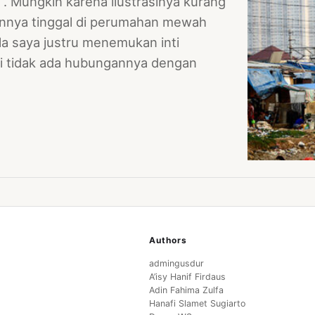
”. Mungkin karena ilustrasinya kurang
annya tinggal di perumahan mewah
ula saya justru menemukan inti
si tidak ada hubungannya dengan
Authors
admingusdur
A’isy Hanif Firdaus
Adin Fahima Zulfa
Hanafi Slamet Sugiarto