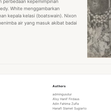
an perbedaan kepemimpinan
nnedy. White menggambarkan
n kepala kelasi (boatswain). Nixon
enimba air yang masuk akibat badai
Authors
admingusdur
A’isy Hanif Firdaus
Adin Fahima Zulfa
Hanafi Slamet Sugiarto