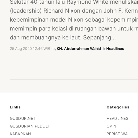
Sekitar 40 tahun lalu Raymond White menulisk
(leadership) Richard Nixon dengan John F. Ke
kepemimpinan model Nixon sebagai kepemimpina
memimpin para kelasi di ruangan bawah untuk m
dan membuangnya ke laut. Sepanjang…
25 Aug 2020 12:46 WIB
·
by
KH. Abdurrahman Wahid
·
In
Headlines
Links
Categories
GUSDUR.NET
HEADLINES
GUSDURIAN PEDULI
OPINI
KABARKAN
PERISTIWA