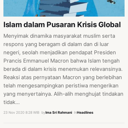
PERNYATAAN
SIKAP
SOROT
Islam dalam Pusaran Krisis Global
INDONESIA
Menyimak dinamika masyarakat muslim serta
RODUK
respons yang beragam di dalam dan di luar
ENGETAHUAN
negeri, seolah menjadikan pendapat Presiden
BUKU
Prancis Emmanuel Macron bahwa Islam tengah
SELASAR
berada di dalam krisis menemukan relevansinya.
Reaksi atas pernyataan Macron yang berlebihan
JURNAL
telah mengesampingkan peristiwa mengerikan
ATATAN
yang menyertainya. Alih-alih menghujat tindakan
OJOK
tidak…
ENTANG
23 Nov 2020 8:28 WIB
·
by
Ima Sri Rahmani
·
In
Headlines
MI