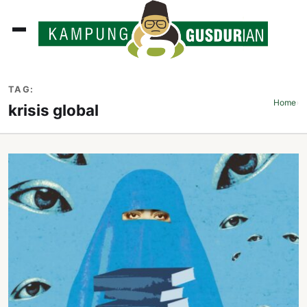
ADLINES
TAG:
PUTAN
Home
›
krisis global
PERISTIWA
SOSOK
INI
ATA
ISSA
ASTRA
OROT