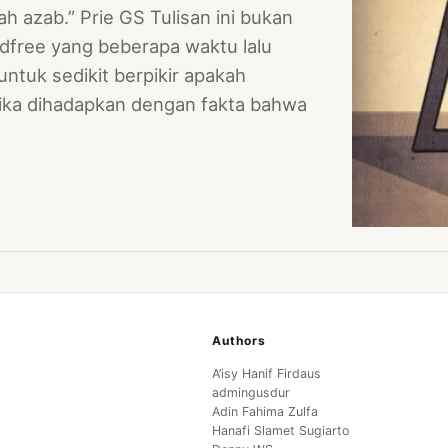
 azab.” Prie GS Tulisan ini bukan
free yang beberapa waktu lalu
ntuk sedikit berpikir apakah
tika dihadapkan dengan fakta bahwa
Authors
A’isy Hanif Firdaus
admingusdur
Adin Fahima Zulfa
Hanafi Slamet Sugiarto