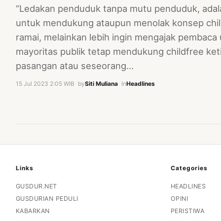
“Ledakan penduduk tanpa mutu penduduk, adalah
untuk mendukung ataupun menolak konsep child
ramai, melainkan lebih ingin mengajak pembaca u
mayoritas publik tetap mendukung childfree ke
pasangan atau seseorang…
15 Jul 2023 2:05 WIB
·
by
Siti Muliana
·
In
Headlines
Links
Categories
GUSDUR.NET
HEADLINES
GUSDURIAN PEDULI
OPINI
KABARKAN
PERISTIWA