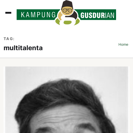
ADLINES
TAG:
PUTAN
Home
›
multitalenta
PERISTIWA
SOSOK
INI
ATA
ISSA
ASTRA
OROT