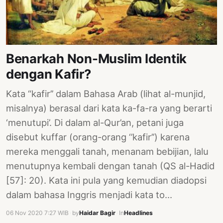
PERNYATAAN
SIKAP
SOROT
INDONESIA
Benarkah Non-Muslim Identik
RODUK
dengan Kafir?
ENGETAHUAN
Kata “kafir’’ dalam Bahasa Arab (lihat al-munjid,
BUKU
misalnya) berasal dari kata ka-fa-ra yang berarti
SELASAR
‘menutupi’. Di dalam al-Qur’an, petani juga
disebut kuffar (orang-orang ‘’kafir’’) karena
JURNAL
mereka menggali tanah, menanam bebijian, lalu
ATATAN
menutupnya kembali dengan tanah (QS al-Hadid
OJOK
[57]: 20). Kata ini pula yang kemudian diadopsi
ENTANG
dalam bahasa Inggris menjadi kata to…
MI
06 Nov 2020 7:27 WIB
·
by
Haidar Bagir
·
In
Headlines