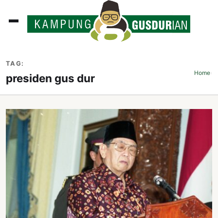
ADLINES
TAG:
PUTAN
Home
›
presiden gus dur
PERISTIWA
SOSOK
INI
ATA
ISSA
ASTRA
OROT