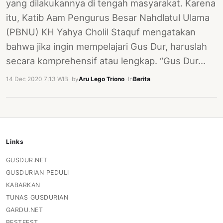
yang dilakukannya di tengah masyarakat. Karena
itu, Katib Aam Pengurus Besar Nahdlatul Ulama
(PBNU) KH Yahya Cholil Staquf mengatakan
bahwa jika ingin mempelajari Gus Dur, haruslah
secara komprehensif atau lengkap. “Gus Dur…
14 Dec 2020 7:13 WIB
·
by
Aru Lego Triono
·
In
Berita
Links
GUSDUR.NET
GUSDURIAN PEDULI
KABARKAN
TUNAS GUSDURIAN
GARDU.NET
BESTFEST