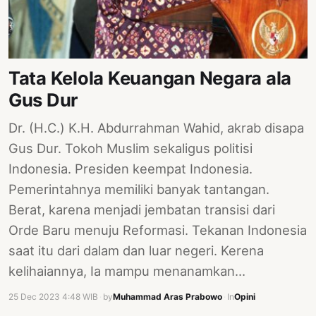
PERNYATAAN
SIKAP
SOROT
INDONESIA
Tata Kelola Keuangan Negara ala
RODUK
Gus Dur
ENGETAHUAN
Dr. (H.C.) K.H. Abdurrahman Wahid, akrab disapa
BUKU
Gus Dur. Tokoh Muslim sekaligus politisi
Indonesia. Presiden keempat Indonesia.
SELASAR
Pemerintahnya memiliki banyak tantangan.
JURNAL
Berat, karena menjadi jembatan transisi dari
ATATAN
Orde Baru menuju Reformasi. Tekanan Indonesia
OJOK
saat itu dari dalam dan luar negeri. Kerena
kelihaiannya, Ia mampu menanamkan…
ENTANG
MI
25 Dec 2023 4:48 WIB
·
by
Muhammad Aras Prabowo
·
In
Opini