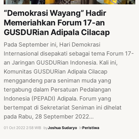
PERNYATAAN
“Demokrasi Wayang” Hadir
SIKAP
Memeriahkan Forum 17-an
SOROT
INDONESIA
GUSDURian Adipala Cilacap
RODUK
Pada September ini, Hari Demokrasi
ENGETAHUAN
Internasional disepakati sebagai tema Forum 17-
an Jaringan GUSDURian Indonesia. Kali ini,
BUKU
Komunitas GUSDURian Adipala Cilacap
SELASAR
menggandeng para seniman muda yang
JURNAL
tergabung dalam Persatuan Pedalangan
Indonesia (PEPADI) Adipala. Forum yang
ATATAN
OJOK
bertempat di Sekretariat Seniman ini dihelat
pada Rabu, 28 September 2022…
ENTANG
MI
01 Oct 2022 2:58 WIB
·
by
Joshua Sudaryo
·
In
Peristiwa