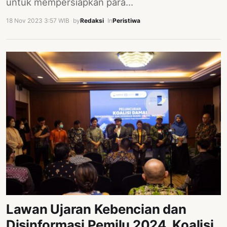
untuk mempersiapkan para…
18 Nov 2023 3:57 WIB
·
by
Redaksi
·
In
Peristiwa
Lawan Ujaran Kebencian dan
Disinformasi Pemilu 2024, Koalisi