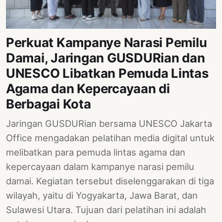
PERNYATAAN
SIKAP
SOROT
Perkuat Kampanye Narasi Pemilu
INDONESIA
Damai, Jaringan GUSDURian dan
RODUK
UNESCO Libatkan Pemuda Lintas
ENGETAHUAN
Agama dan Kepercayaan di
BUKU
Berbagai Kota
SELASAR
Jaringan GUSDURian bersama UNESCO Jakarta
JURNAL
Office mengadakan pelatihan media digital untuk
melibatkan para pemuda lintas agama dan
ATATAN
kepercayaan dalam kampanye narasi pemilu
OJOK
damai. Kegiatan tersebut diselenggarakan di tiga
ENTANG
wilayah, yaitu di Yogyakarta, Jawa Barat, dan
MI
Sulawesi Utara. Tujuan dari pelatihan ini adalah