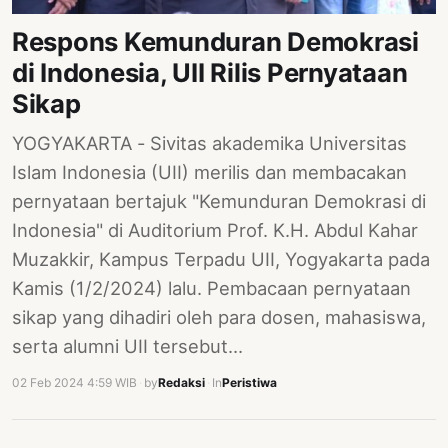
PERNYATAAN
Respons Kemunduran Demokrasi
SIKAP
di Indonesia, UII Rilis Pernyataan
SOROT
INDONESIA
Sikap
RODUK
YOGYAKARTA - Sivitas akademika Universitas
ENGETAHUAN
Islam Indonesia (UII) merilis dan membacakan
pernyataan bertajuk "Kemunduran Demokrasi di
BUKU
Indonesia" di Auditorium Prof. K.H. Abdul Kahar
SELASAR
Muzakkir, Kampus Terpadu UII, Yogyakarta pada
JURNAL
Kamis (1/2/2024) lalu. Pembacaan pernyataan
sikap yang dihadiri oleh para dosen, mahasiswa,
ATATAN
OJOK
serta alumni UII tersebut…
02 Feb 2024 4:59 WIB
·
by
Redaksi
·
In
Peristiwa
ENTANG
MI