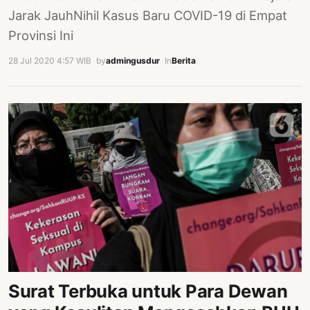
Jarak JauhNihil Kasus Baru COVID-19 di Empat
Provinsi Ini
28 Jul 2020 4:57 WIB
·
by
admingusdur
·
In
Berita
Surat Terbuka untuk Para Dewan