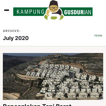
ADLINES
ARCHIVE:
PUTAN
Home
›
July 2020
PERISTIWA
SOSOK
INI
ATA
ISSA
ASTRA
OROT