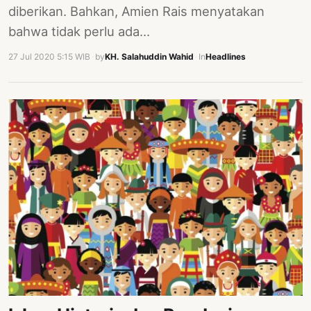
diberikan. Bahkan, Amien Rais menyatakan
bahwa tidak perlu ada…
27 Jul 2020 5:15 WIB
·
by
KH. Salahuddin Wahid
·
In
Headlines