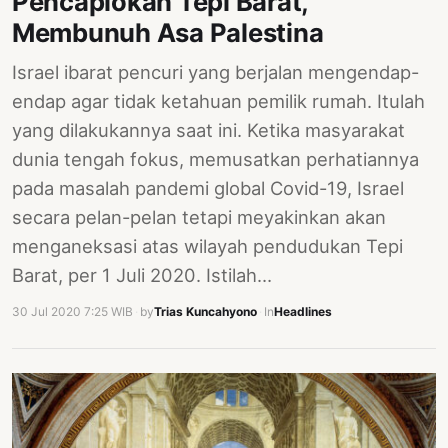
Pencaplokan Tepi Barat,
PERNYATAAN
Membunuh Asa Palestina
SIKAP
Israel ibarat pencuri yang berjalan mengendap-
SOROT
INDONESIA
endap agar tidak ketahuan pemilik rumah. Itulah
yang dilakukannya saat ini. Ketika masyarakat
RODUK
dunia tengah fokus, memusatkan perhatiannya
ENGETAHUAN
pada masalah pandemi global Covid-19, Israel
BUKU
secara pelan-pelan tetapi meyakinkan akan
SELASAR
menganeksasi atas wilayah pendudukan Tepi
Barat, per 1 Juli 2020. Istilah…
JURNAL
30 Jul 2020 7:25 WIB
·
by
Trias Kuncahyono
·
In
Headlines
ATATAN
OJOK
ENTANG
MI