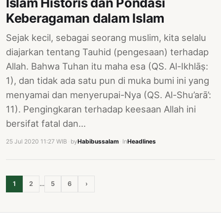
Islam Historis dan Pondasi
Keberagaman dalam Islam
Sejak kecil, sebagai seorang muslim, kita selalu
diajarkan tentang Tauhid (pengesaan) terhadap
Allah. Bahwa Tuhan itu maha esa (QS. Al-Ikhlāṣ:
1), dan tidak ada satu pun di muka bumi ini yang
menyamai dan menyerupai-Nya (QS. Al-Shu’arā’:
11). Pengingkaran terhadap keesaan Allah ini
bersifat fatal dan…
25 Jul 2020 11:27 WIB
·
by
Habibussalam
·
In
Headlines
1
2
…
5
6
›