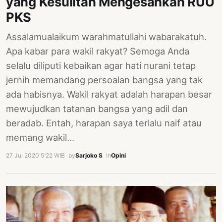
yang Kesulitan Mengesahkan RUU
PKS
Assalamualaikum warahmatullahi wabarakatuh.
Apa kabar para wakil rakyat? Semoga Anda
selalu diliputi kebaikan agar hati nurani tetap
jernih memandang persoalan bangsa yang tak
ada habisnya. Wakil rakyat adalah harapan besar
mewujudkan tatanan bangsa yang adil dan
beradab. Entah, harapan saya terlalu naif atau
memang wakil…
27 Jul 2020 5:22 WIB
·
by
Sarjoko S
·
In
Opini