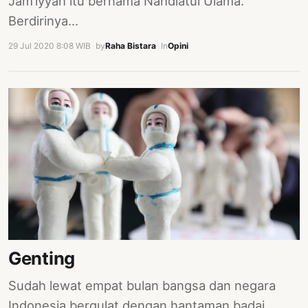
Jam’iyyah itu bernama Nahdlatul Ulama.
Berdirinya…
29 Jul 2020 8:08 WIB
·
by
Raha Bistara
·
In
Opini
Genting
Sudah lewat empat bulan bangsa dan negara
Indonesia bergulat dengan hantaman badai