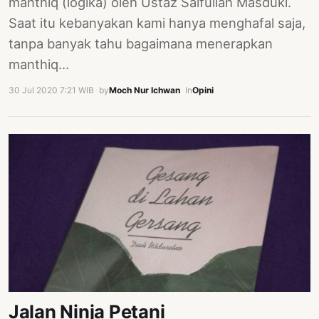
manthiq (logika) oleh Ustaz Saifullah Masduki.
Saat itu kebanyakan kami hanya menghafal saja,
tanpa banyak tahu bagaimana menerapkan
manthiq…
30 Jul 2020 7:21 WIB
·
by
Moch Nur Ichwan
·
In
Opini
Jalan Ninja Petani