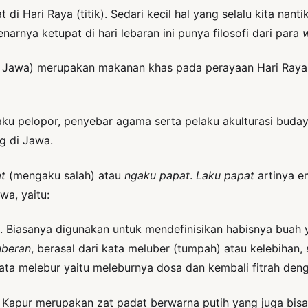
 di Hari Raya (titik). Sedari kecil hal yang selalu kita nan
arnya ketupat di hari lebaran ini punya filosofi dari para
w
Jawa) merupakan makanan khas pada perayaan Hari Raya um
laku pelopor, penyebar agama serta pelaku akulturasi bud
g di Jawa.
t
(mengaku salah) atau
ngaku papat
.
Laku papat
artinya em
wa, yaitu:
li. Biasanya digunakan untuk mendefinisikan habisnya buah 
uberan
, berasal dari kata meluber (tumpah) atau kelebihan,
 kata melebur yaitu meleburnya dosa dan kembali fitrah den
 Kapur merupakan zat padat berwarna putih yang juga bisa m