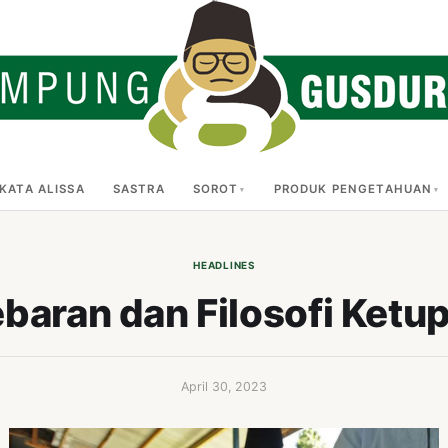
KATA ALISSA
SASTRA
SOROT
PRODUK PENGETAHUAN
HEADLINES
baran dan Filosofi Ketu
April 30, 2023