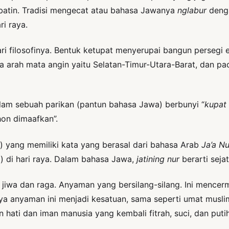
 batin. Tradisi mengecat atau bahasa Jawanya
nglabur
denga
ri raya.
ri filosofinya. Bentuk ketupat menyerupai bangun persegi 
 arah mata angin yaitu Selatan-Timur-Utara-Barat, dan pa
lam sebuah parikan (pantun bahasa Jawa) berbunyi “
kupat
hon dimaafkan”.
a) yang memiliki kata yang berasal dari bahasa Arab
Ja’a N
i) di hari raya. Dalam bahasa Jawa,
jatining nur
berarti sejat
jiwa dan raga. Anyaman yang bersilang-silang. Ini menc
a anyaman ini menjadi kesatuan, sama seperti umat muslim 
 hati dan iman manusia yang kembali fitrah, suci, dan putih