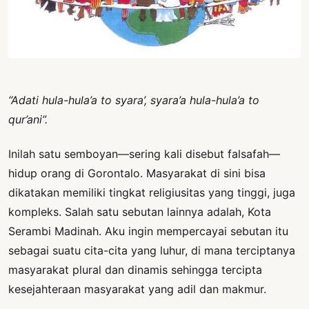
PERNYATAAN
SIKAP
SOROT
INDONESIA
RODUK
“Adati hula-hula
’
a to syara
’
, syara
’
a hula-hula
’
a to
ENGETAHUAN
qur
’
ani
”
.
BUKU
Inilah satu semboyan—sering kali disebut falsafah—
SELASAR
hidup orang di Gorontalo. Masyarakat di sini bisa
JURNAL
dikatakan memiliki tingkat religiusitas yang tinggi, juga
kompleks. Salah satu sebutan lainnya adalah, Kota
ATATAN
Serambi Madinah. Aku ingin mempercayai sebutan itu
OJOK
sebagai suatu cita-cita yang luhur, di mana terciptanya
ENTANG
masyarakat plural dan dinamis sehingga tercipta
MI
kesejahteraan masyarakat yang adil dan makmur.