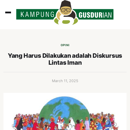
ADLINES
PUTAN
OPINI
PERISTIWA
Yang Harus Dilakukan adalah Diskursus
Lintas Iman
SOSOK
INI
March 11, 2025
ATA
ISSA
ASTRA
OROT