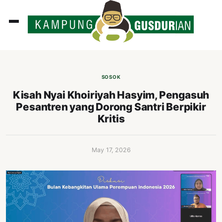
ADLINES
PUTAN
SOSOK
PERISTIWA
Kisah Nyai Khoiriyah Hasyim, Pengasuh
Pesantren yang Dorong Santri Berpikir
SOSOK
Kritis
INI
ATA
May 17, 2026
ISSA
ASTRA
OROT