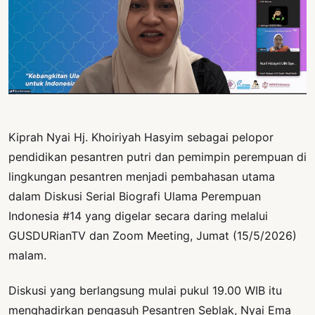
PERNYATAAN
SIKAP
SOROT
INDONESIA
RODUK
ENGETAHUAN
Kiprah Nyai Hj. Khoiriyah Hasyim sebagai pelopor
BUKU
pendidikan pesantren putri dan pemimpin perempuan di
SELASAR
lingkungan pesantren menjadi pembahasan utama
JURNAL
dalam Diskusi Serial Biografi Ulama Perempuan
Indonesia #14 yang digelar secara daring melalui
ATATAN
GUSDURianTV dan Zoom Meeting, Jumat (15/5/2026)
OJOK
malam.
ENTANG
MI
Diskusi yang berlangsung mulai pukul 19.00 WIB itu
menghadirkan pengasuh Pesantren Seblak, Nyai Ema