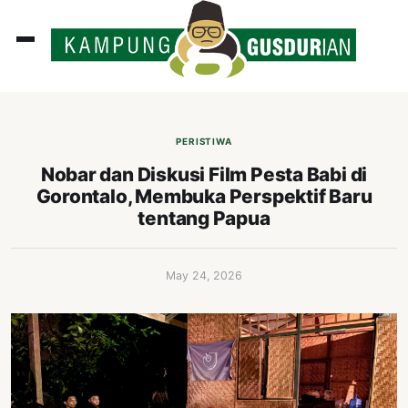
ADLINES
PUTAN
PERISTIWA
PERISTIWA
Nobar dan Diskusi Film Pesta Babi di
Gorontalo, Membuka Perspektif Baru
SOSOK
tentang Papua
INI
ATA
May 24, 2026
ISSA
ASTRA
OROT