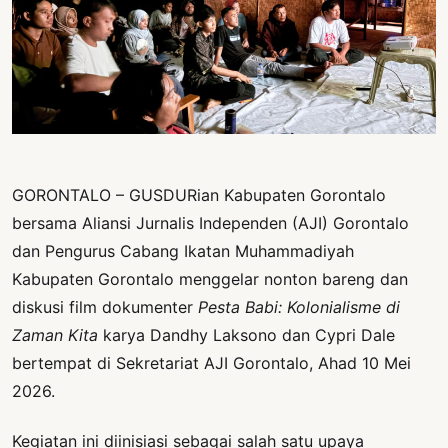
PERNYATAAN
SIKAP
SOROT
INDONESIA
RODUK
ENGETAHUAN
GORONTALO – GUSDURian Kabupaten Gorontalo
BUKU
bersama Aliansi Jurnalis Independen (AJI) Gorontalo
SELASAR
dan Pengurus Cabang Ikatan Muhammadiyah
JURNAL
Kabupaten Gorontalo menggelar nonton bareng dan
diskusi film dokumenter
Pesta Babi: Kolonialisme di
ATATAN
Zaman Kita
karya Dandhy Laksono dan Cypri Dale
OJOK
bertempat di Sekretariat AJI Gorontalo, Ahad 10 Mei
ENTANG
2026.
MI
Kegiatan ini diinisiasi sebagai salah satu upaya