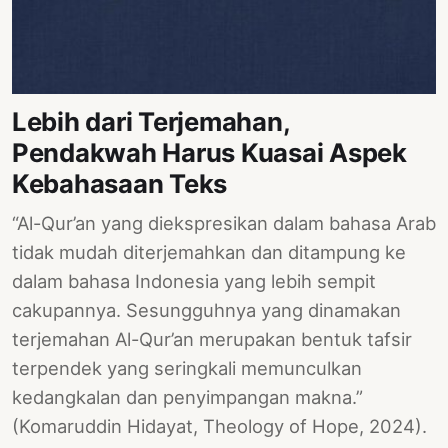
PERNYATAAN
SIKAP
SOROT
INDONESIA
Lebih dari Terjemahan,
RODUK
Pendakwah Harus Kuasai Aspek
ENGETAHUAN
Kebahasaan Teks
BUKU
“Al-Qur’an yang diekspresikan dalam bahasa Arab
SELASAR
tidak mudah diterjemahkan dan ditampung ke
JURNAL
dalam bahasa Indonesia yang lebih sempit
cakupannya. Sesungguhnya yang dinamakan
ATATAN
terjemahan Al-Qur’an merupakan bentuk tafsir
OJOK
terpendek yang seringkali memunculkan
ENTANG
kedangkalan dan penyimpangan makna.”
MI
(Komaruddin Hidayat, Theology of Hope, 2024).