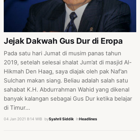
Jejak Dakwah Gus Dur di Eropa
Pada satu hari Jumat di musim panas tahun
2019, setelah selesai shalat Jum’at di masjid Al-
Hikmah Den Haag, saya diajak oleh pak Naf’an
Sulchan makan siang. Beliau adalah salah satu
sahabat K.H. Abdurrahman Wahid yang dikenal
banyak kalangan sebagai Gus Dur ketika belajar
di Timur…
04 Jan 2021 8:14 WIB
·
by
Syahril Siddik
·
In
Headlines