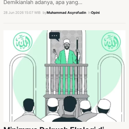
Demikianlah adanya, apa yang…
28 Jun 2026 15:07 WIB
·
by
Muhammad Asyrofudin
·
In
Opini