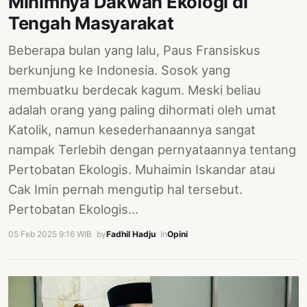
Minimnya Dakwah Ekologi di
Tengah Masyarakat
Beberapa bulan yang lalu, Paus Fransiskus
berkunjung ke Indonesia. Sosok yang
membuatku berdecak kagum. Meski beliau
adalah orang yang paling dihormati oleh umat
Katolik, namun kesederhanaannya sangat
nampak Terlebih dengan pernyataannya tentang
Pertobatan Ekologis. Muhaimin Iskandar atau
Cak Imin pernah mengutip hal tersebut.
Pertobatan Ekologis…
05 Feb 2025 9:16 WIB
·
by
Fadhil Hadju
·
In
Opini