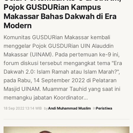
Pojok GUSDURian Kampus
Makassar Bahas Dakwah di Era
Modern
Komunitas GUSDURian Makassar kembali
menggelar Pojok GUSDURian UIN Alauddin
Makassar (UINAM). Pada pertemuan ke-9 ini,
forum diskusi tersebut mengangkat tema "Era
Dakwah 2.0: Islam Ramah atau Islam Marah?",
pada Rabu, 14 September 2022 di Pelataran
Masjid UINAM. Muammar Tauhid yang saat ini
memangku jabatan Koordinator…
18 Sep 2022 13:14 WIB
·
by
Andi Muhammad Muslim
·
In
Peristiwa