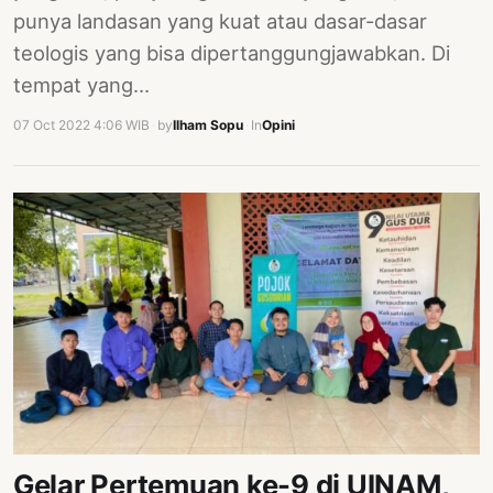
punya landasan yang kuat atau dasar-dasar
teologis yang bisa dipertanggungjawabkan. Di
tempat yang…
07 Oct 2022 4:06 WIB
·
by
Ilham Sopu
·
In
Opini
Gelar Pertemuan ke-9 di UINAM,