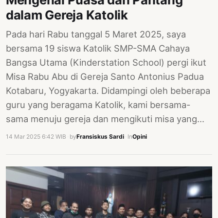
PERNYATAAN
dalam Gereja Katolik
SIKAP
Pada hari Rabu tanggal 5 Maret 2025, saya
SOROT
INDONESIA
bersama 19 siswa Katolik SMP-SMA Cahaya
Bangsa Utama (Kinderstation School) pergi ikut
RODUK
Misa Rabu Abu di Gereja Santo Antonius Padua
ENGETAHUAN
Kotabaru, Yogyakarta. Didampingi oleh beberapa
BUKU
guru yang beragama Katolik, kami bersama-
SELASAR
sama menuju gereja dan mengikuti misa yang…
JURNAL
14 Mar 2025 6:42 WIB
·
by
Fransiskus Sardi
·
In
Opini
ATATAN
OJOK
ENTANG
MI