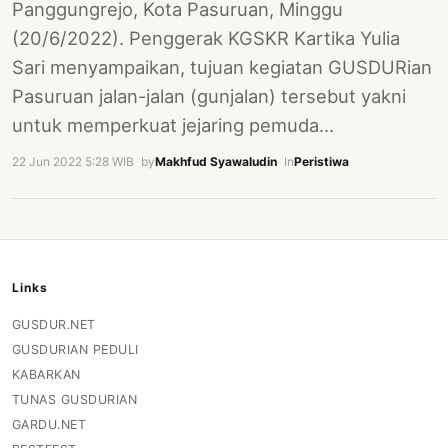
Panggungrejo, Kota Pasuruan, Minggu
(20/6/2022). Penggerak KGSKR Kartika Yulia
Sari menyampaikan, tujuan kegiatan GUSDURian
Pasuruan jalan-jalan (gunjalan) tersebut yakni
untuk memperkuat jejaring pemuda…
22 Jun 2022 5:28 WIB
·
by
Makhfud Syawaludin
·
In
Peristiwa
Links
GUSDUR.NET
GUSDURIAN PEDULI
KABARKAN
TUNAS GUSDURIAN
GARDU.NET