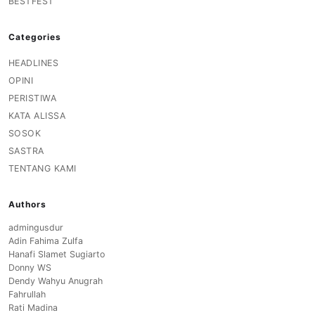
BESTFEST
Categories
HEADLINES
OPINI
PERISTIWA
KATA ALISSA
SOSOK
SASTRA
TENTANG KAMI
Authors
admingusdur
Adin Fahima Zulfa
Hanafi Slamet Sugiarto
Donny WS
Dendy Wahyu Anugrah
Fahrullah
Rati Madina