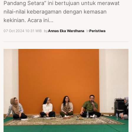
Pandang Setara” ini bertujuan untuk merawat
nilai-nilai keberagaman dengan kemasan
kekinian. Acara ini…
07 Oct 2024 10:31 WIB
·
by
Annas Eka Wardhana
·
In
Peristiwa