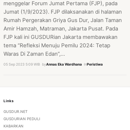
menggelar Forum Jumat Pertama (FJP), pada
Jumat (1/9/2023). FJP dilaksanakan di halaman
Rumah Pergerakan Griya Gus Dur, Jalan Taman
Amir Hamzah, Matraman, Jakarta Pusat. Pada
FJP kali ini GUSDURian Jakarta membawakan
tema “Refleksi Menuju Pemilu 2024: Tetap
Waras Di Zaman Edan”,…
05 Sep 2023 5:09 WIB
·
by
Annas Eka Wardhana
·
In
Peristiwa
Links
GUSDUR.NET
GUSDURIAN PEDULI
KABARKAN