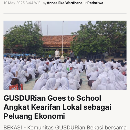
19 May 2025 3:44 WIB
·
by
Annas Eka Wardhana
·
In
Peristiwa
GUSDURian Goes to School
Angkat Kearifan Lokal sebagai
Peluang Ekonomi
BEKASI - Komunitas GUSDURian Bekasi bersama