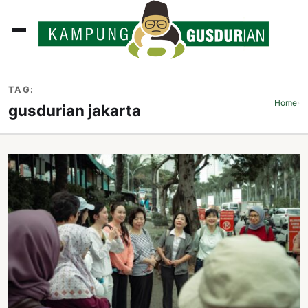
ADLINES
TAG:
PUTAN
Home
›
gusdurian jakarta
PERISTIWA
SOSOK
INI
ATA
ISSA
ASTRA
OROT