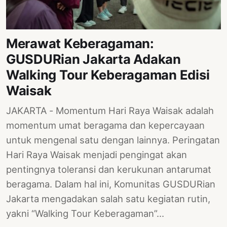
PERNYATAAN
SIKAP
SOROT
Merawat Keberagaman:
INDONESIA
GUSDURian Jakarta Adakan
RODUK
Walking Tour Keberagaman Edisi
ENGETAHUAN
Waisak
BUKU
JAKARTA - Momentum Hari Raya Waisak adalah
SELASAR
momentum umat beragama dan kepercayaan
untuk mengenal satu dengan lainnya. Peringatan
JURNAL
Hari Raya Waisak menjadi pengingat akan
ATATAN
pentingnya toleransi dan kerukunan antarumat
OJOK
beragama. Dalam hal ini, Komunitas GUSDURian
ENTANG
Jakarta mengadakan salah satu kegiatan rutin,
MI
yakni “Walking Tour Keberagaman”…