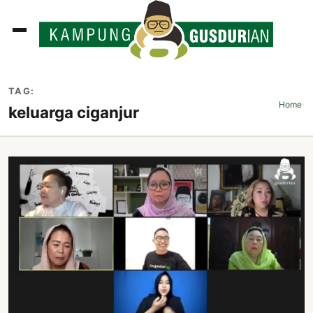
ADLINES
TAG:
PUTAN
Home
›
keluarga ciganjur
PERISTIWA
SOSOK
INI
ATA
ISSA
ASTRA
OROT