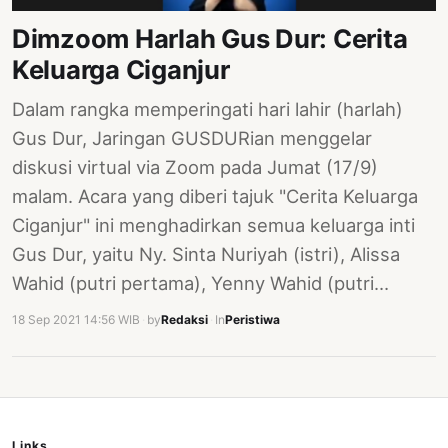
PERNYATAAN
Dimzoom Harlah Gus Dur: Cerita
SIKAP
Keluarga Ciganjur
SOROT
INDONESIA
Dalam rangka memperingati hari lahir (harlah)
RODUK
Gus Dur, Jaringan GUSDURian menggelar
ENGETAHUAN
diskusi virtual via Zoom pada Jumat (17/9)
malam. Acara yang diberi tajuk "Cerita Keluarga
BUKU
Ciganjur" ini menghadirkan semua keluarga inti
SELASAR
Gus Dur, yaitu Ny. Sinta Nuriyah (istri), Alissa
JURNAL
Wahid (putri pertama), Yenny Wahid (putri…
ATATAN
18 Sep 2021 14:56 WIB
·
by
Redaksi
·
In
Peristiwa
OJOK
ENTANG
MI
Links