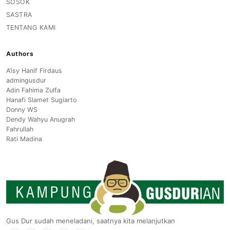
SOSOK
SASTRA
TENTANG KAMI
Authors
A’isy Hanif Firdaus
admingusdur
Adin Fahima Zulfa
Hanafi Slamet Sugiarto
Donny WS
Dendy Wahyu Anugrah
Fahrullah
Rati Madina
Gus Dur sudah meneladani, saatnya kita melanjutkan