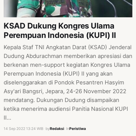
PERNYATAAN
SIKAP
SOROT
KSAD Dukung Kongres Ulama
INDONESIA
Perempuan Indonesia (KUPI) II
RODUK
Kepala Staf TNI Angkatan Darat (KSAD) Jenderal
ENGETAHUAN
Dudung Abdurachman memberikan apresiasi dan
BUKU
berkenan men-support kegiatan Kongres Ulama
SELASAR
Perempuan Indonesia (KUPI) II yang akan
diselenggarakan di Pondok Pesantren Hasyim
JURNAL
Asy'ari Bangsri, Jepara, 24-26 November 2022
ATATAN
mendatang. Dukungan Dudung disampaikan
OJOK
ketika menerima audiensi Panitia Nasional KUPI
II…
ENTANG
MI
14 Sep 2022 13:24 WIB
·
by
Redaksi
·
In
Peristiwa