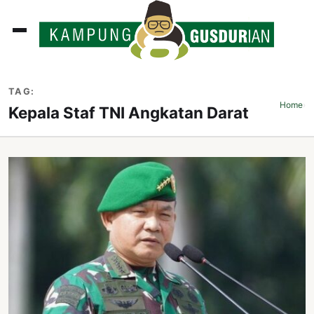
ADLINES
TAG:
PUTAN
Home
›
Kepala Staf TNI Angkatan Darat
PERISTIWA
SOSOK
INI
ATA
ISSA
ASTRA
OROT