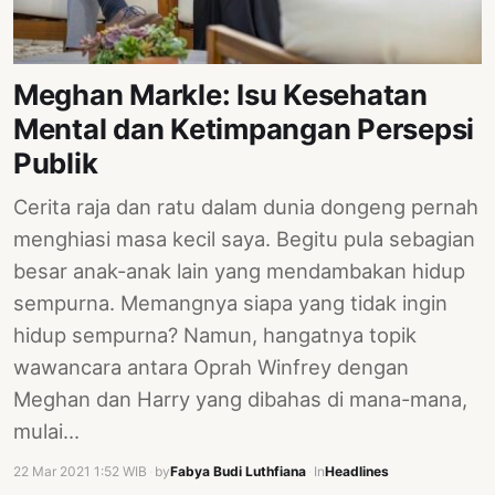
PERNYATAAN
SIKAP
SOROT
Meghan Markle: Isu Kesehatan
INDONESIA
Mental dan Ketimpangan Persepsi
RODUK
Publik
ENGETAHUAN
Cerita raja dan ratu dalam dunia dongeng pernah
BUKU
menghiasi masa kecil saya. Begitu pula sebagian
SELASAR
besar anak-anak lain yang mendambakan hidup
sempurna. Memangnya siapa yang tidak ingin
JURNAL
hidup sempurna? Namun, hangatnya topik
ATATAN
wawancara antara Oprah Winfrey dengan
OJOK
Meghan dan Harry yang dibahas di mana-mana,
ENTANG
mulai…
MI
22 Mar 2021 1:52 WIB
·
by
Fabya Budi Luthfiana
·
In
Headlines