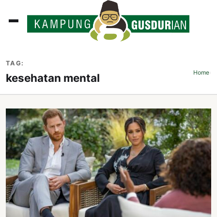
ADLINES
TAG:
PUTAN
Home
›
kesehatan mental
PERISTIWA
SOSOK
INI
ATA
ISSA
ASTRA
OROT