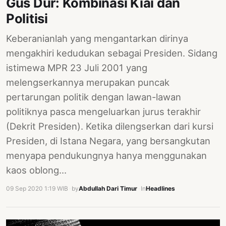
Gus Dur: Kombinasi Kiai dan
Politisi
Keberanianlah yang mengantarkan dirinya
mengakhiri kedudukan sebagai Presiden. Sidang
istimewa MPR 23 Juli 2001 yang
melengserkannya merupakan puncak
pertarungan politik dengan lawan-lawan
politiknya pasca mengeluarkan jurus terakhir
(Dekrit Presiden). Ketika dilengserkan dari kursi
Presiden, di Istana Negara, yang bersangkutan
menyapa pendukungnya hanya menggunakan
kaos oblong…
09 Sep 2020 1:19 WIB
·
by
Abdullah Dari Timur
·
In
Headlines