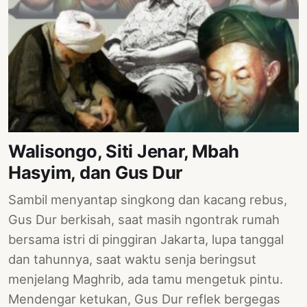
PERNYATAAN
SIKAP
SOROT
INDONESIA
RODUK
ENGETAHUAN
BUKU
Walisongo, Siti Jenar, Mbah
SELASAR
Hasyim, dan Gus Dur
JURNAL
Sambil menyantap singkong dan kacang rebus,
ATATAN
Gus Dur berkisah, saat masih ngontrak rumah
OJOK
bersama istri di pinggiran Jakarta, lupa tanggal
dan tahunnya, saat waktu senja beringsut
ENTANG
menjelang Maghrib, ada tamu mengetuk pintu.
MI
Mendengar ketukan, Gus Dur reflek bergegas