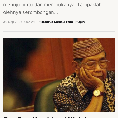
menuju pintu dan membukanya. Tampaklah
olehnya serombongan…
30 Sep 2024 5:02 WIB
·
by
Badrus Samsul Fata
·
In
Opini