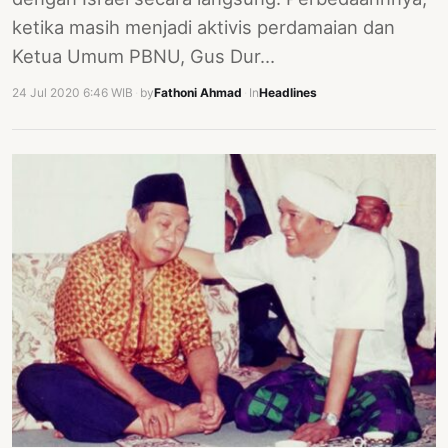
ketika masih menjadi aktivis perdamaian dan
Ketua Umum PBNU, Gus Dur…
24 Jul 2020 6:46 WIB
·
by
Fathoni Ahmad
·
In
Headlines