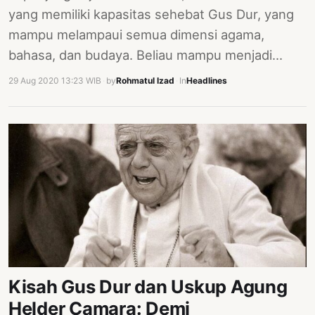
yang memiliki kapasitas sehebat Gus Dur, yang
mampu melampaui semua dimensi agama,
bahasa, dan budaya. Beliau mampu menjadi…
29 Aug 2020 13:23 WIB
·
by
Rohmatul Izad
·
In
Headlines
Kisah Gus Dur dan Uskup Agung
Helder Camara: Demi