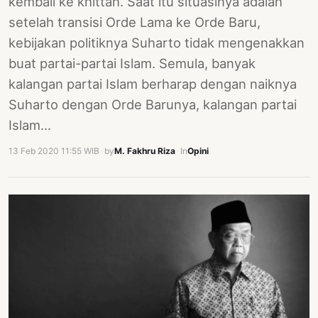
kembali ke khittah. Saat itu situasinya adalah
setelah transisi Orde Lama ke Orde Baru,
kebijakan politiknya Suharto tidak mengenakkan
buat partai-partai Islam. Semula, banyak
kalangan partai Islam berharap dengan naiknya
Suharto dengan Orde Barunya, kalangan partai
Islam…
13 Feb 2020 11:55 WIB
·
by
M. Fakhru Riza
·
In
Opini