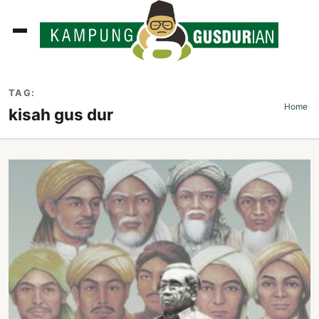
ADLINES
TAG:
PUTAN
Home
›
kisah gus dur
PERISTIWA
SOSOK
INI
ATA
ISSA
ASTRA
OROT