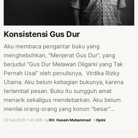
Konsistensi Gus Dur
Aku membaca pengantar buku yang
menghebohkan, “Menjerat Gus Dur”, yang
berjudul “Gus Dur Melawan Oligarki yang Tak
Pernah Usai” oleh penulisnya, Virdika Rizky
Utama. Aku belum kebagian bukunya, karena
terlambat pesan. Buku itu sungguh amat
menarik sekaligus mendebarkan. Aku belum
menilai orang-orang yang konon “besar”…
02 Feb 2020 7:40 WIB
·
by
KH. Husein Muhammad
·
In
Opini