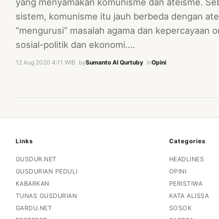
yang menyamakan komunisme dan ateisme. Sebag
sistem, komunisme itu jauh berbeda dengan ate
“mengurusi” masalah agama dan kepercayaan o
sosial-politik dan ekonomi.…
12 Aug 2020 4:11 WIB
·
by
Sumanto Al Qurtuby
·
In
Opini
Links
Categories
GUSDUR.NET
HEADLINES
GUSDURIAN PEDULI
OPINI
KABARKAN
PERISTIWA
TUNAS GUSDURIAN
KATA ALISSA
GARDU.NET
SOSOK