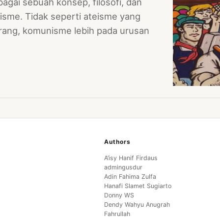
ai sebuah konsep, filosofi, dan
isme. Tidak seperti ateisme yang
rang, komunisme lebih pada urusan
Authors
A’isy Hanif Firdaus
admingusdur
Adin Fahima Zulfa
Hanafi Slamet Sugiarto
Donny WS
Dendy Wahyu Anugrah
Fahrullah